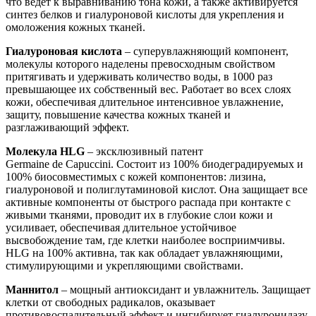
что ведет к выравниванию тона кожи, а также активируется
синтез белков и гиалуроновой кислоты для укрепления и
омоложения кожных тканей.
Г
иалуроновая кислота
–
суперувлажняющий компонент,
молекулы которого наделены превосходным свойством
притягивать и удерживать количество воды, в 1000 раз
превышающее их собственный вес. Работает во всех слоях
кожи, обеспечивая длительное интенсивное увлажнение,
защиту, повышение качества кожных тканей и
разглаживающий эффект.
Молекула HLG
– эксклюзивный патент
Germaine de Capuccini. Состоит из 100% биодеградируемых и
100% биосовместимых с кожей компонентов: лизина,
гиалуроновой и полиглутаминовой кислот. Она защищает все
активные компоненты от быстрого распада при контакте с
живыми тканями, проводит их в глубокие слои кожи и
усиливает, обеспечивая длительное устойчивое
высвобождение там, где клетки наиболее восприимчивы.
HLG на 100% активна, так как обладает увлажняющими,
стимулирующими и укрепляющими свойствами.
Маннитол
– мощный антиоксидант и увлажнитель. Защищает
клетки от свободных радикалов, оказывает
противовоспалительный эффект и ингибирует гиалуронидазу,