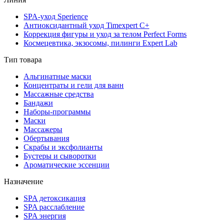
SPA-уход Sperience
Антиоксидантный уход Timexpert C+
Коррекция фигуры и уход за телом Perfect Forms
Космецевтика, экзосомы, пилинги Expert Lab
Тип товара
Альгинатные маски
Концентраты и гели для ванн
Массажные средства
Бандажи
Наборы-программы
Маски
Массажеры
Обертывания
Скрабы и эксфолианты
Бустеры и сыворотки
Ароматические эссенции
Назначение
SPA детоксикация
SPA расслабление
SPA энергия