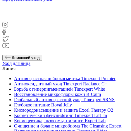
Домашний уход
Уход для лица
Линия
Антивозрастная нейрокосметика Timexpert Premier
Антиоксидантный уход Timexpert Radiance C+
Борьба с гиперпигментацией Timexpert White
Восстановление микрофлоры кожи B-Calm
Глобальный антивозрастной уход Timexpert SRNS
Глубокое питание Royal Jelly
Кислородонасыщение и защита Excel Therapy O2
Косметический фейслифтинг Timexpert Lift_In
Космецевтика, экзосомы, пилинги Expert Lab
Очищение и баланс микробиома The Cleansing Expert