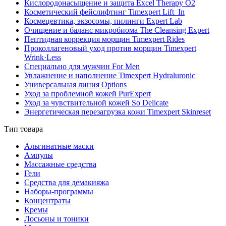
Кислородонасыщение и защита Excel Therapy O2
Косметический фейслифтинг Timexpert Lift_In
Космецевтика, экзосомы, пилинги Expert Lab
Очищение и баланс микробиома The Cleansing Expert
Пептидная коррекция морщин Timexpert Rides
Проколлагеновый уход против морщин Timexpert
Wrink·Less
Специально для мужчин For Men
Увлажнение и наполнение Timexpert Hydraluronic
Универсальная линия Options
Уход за проблемной кожей PurExpert
Уход за чувствительной кожей So Delicate
Энергетическая перезагрузка кожи Timexpert Skinreset
Тип товара
Альгинатные маски
Ампулы
Массажные средства
Гели
Средства для демакияжа
Наборы-программы
Концентраты
Кремы
Лосьоны и тоники