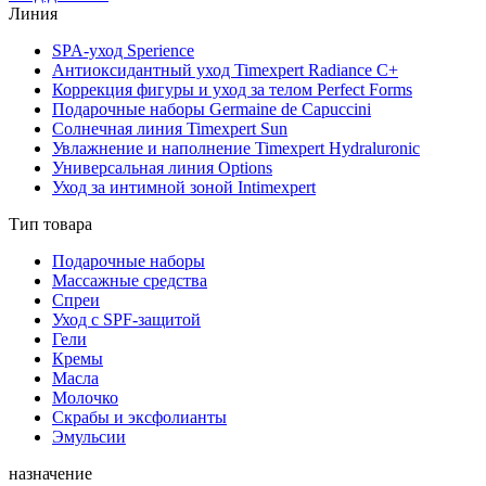
Линия
SPA-уход Sperience
Антиоксидантный уход Timexpert Radiance C+
Коррекция фигуры и уход за телом Perfect Forms
Подарочные наборы Germaine de Capuccini
Солнечная линия Timexpert Sun
Увлажнение и наполнение Timexpert Hydraluronic
Универсальная линия Options
Уход за интимной зоной Intimexpert
Тип товара
Подарочные наборы
Массажные средства
Спреи
Уход с SPF-защитой
Гели
Кремы
Масла
Молочко
Скрабы и эксфолианты
Эмульсии
назначение