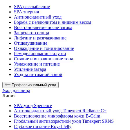
SPA расслабление
SPA энергия
Антиоксидантный уход
Борьба с целлюлитом и лишним весом
Восстановление после загара
Защита от солнца
Лифтинг и разглаживание
Отшелушивание
Охлаждение и тонизирование
Ремоделирование силуэта
Сияние и выравнивание тона
Увлажнение и питание
Усиление загара
Уход за интимной зоной
Профессиональный уход
Уход для лица
Линия
SPA-уход Sperience
Антиоксидантный уход Timexpert Radiance C+
Восстановление микрофлоры кожи B-Calm
Глобальный антивозрастной уход Timexpert SRNS
Глубокое питание Royal Jelly