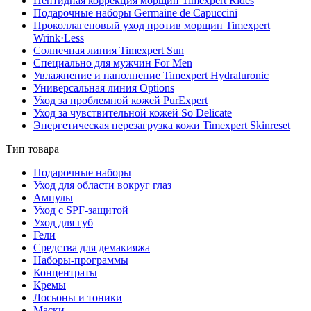
Пептидная коррекция морщин Timexpert Rides
Подарочные наборы Germaine de Capuccini
Проколлагеновый уход против морщин Timexpert
Wrink·Less
Солнечная линия Timexpert Sun
Специально для мужчин For Men
Увлажнение и наполнение Timexpert Hydraluronic
Универсальная линия Options
Уход за проблемной кожей PurExpert
Уход за чувствительной кожей So Delicate
Энергетическая перезагрузка кожи Timexpert Skinreset
Тип товара
Подарочные наборы
Уход для области вокруг глаз
Ампулы
Уход с SPF-защитой
Уход для губ
Гели
Средства для демакияжа
Наборы-программы
Концентраты
Кремы
Лосьоны и тоники
Маски