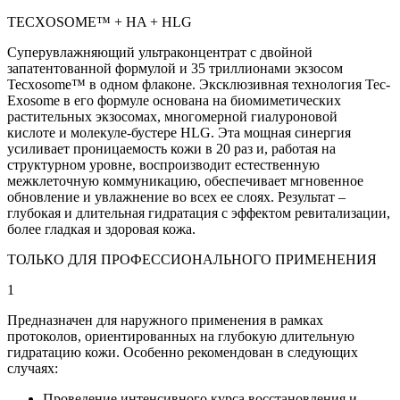
TECXOSOME™ + HA + HLG
Суперувлажняющий ультраконцентрат с двойной
запатентованной формулой и 35 триллионами экзосом
Tecxosome™ в одном флаконе. Эксклюзивная технология Tec-
Exosome
в его формуле основана на биомиметических
растительных экзосомах, многомерной гиалуроновой
кислоте и молекуле-бустере HLG. Эта мощная синергия
усиливает проницаемость кожи в 20 раз и, работая на
структурном уровне, воспроизводит естественную
межклеточную коммуникацию, обеспечивает мгновенное
обновление и увлажнение во всех ее слоях. Результат –
глубокая и длительная гидратация с эффектом ревитализации,
более гладкая и здоровая кожа.
ТОЛЬКО ДЛЯ ПРОФЕССИОНАЛЬНОГО ПРИМЕНЕНИЯ
1
Предназначен для наружного применения в рамках
протоколов, ориентированных на глубокую длительную
гидратацию кожи. Особенно рекомендован в следующих
случаях:
Проведение интенсивного курса восстановления и