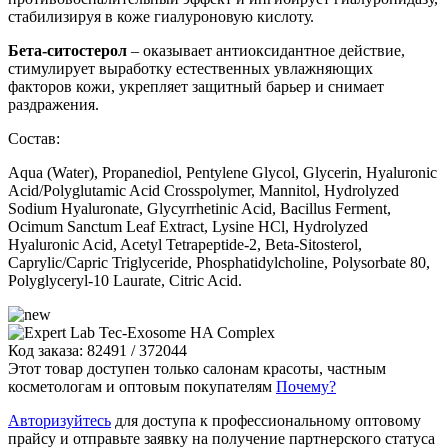
стабилизируя в коже гиалуроновую кислоту.
Бета-ситостерол
– оказывает антиоксидантное действие,
стимулирует выработку естественных увлажняющих
факторов кожи, укрепляет защитный барьер и снимает
раздражения.
Состав:
Aqua (Water), Propanediol, Pentylene Glycol, Glycerin, Hyaluronic
Acid/Polyglutamic Acid Crosspolymer, Mannitol, Hydrolyzed
Sodium Hyaluronate, Glycyrrhetinic Acid, Bacillus Ferment,
Ocimum Sanctum Leaf Extract, Lysine HCl, Hydrolyzed
Hyaluronic Acid, Acetyl Tetrapeptide-2, Beta-Sitosterol,
Caprylic/Capric Triglyceride, Phosphatidylcholine, Polysorbate 80,
Polyglyceryl-10 Laurate, Citric Acid.
Код заказа: 82491 / 372044
Этот товар доступен только салонам красоты, частным
косметологам и оптовым покупателям
Почему?
Авторизуйтесь
для доступа к профессиональному оптовому
прайсу и отправьте заявку на получение партнерского статуса