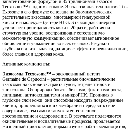
запатентованной формулой и 35 триллионами экзосом
Tecxosome™ в одном флаконе. Эксклюзивная технология Tec-
Exosome
в его формуле основана на биомиметических
растительных экзосомах, многомерной гиалуроновой
кислоте и молекуле-бустере HLG. Эта мощная синергия
усиливает проницаемость кожи в 20 раз и, работая на
структурном уровне, воспроизводит естественную
межклеточную коммуникацию, обеспечивает мгновенное
обновление и увлажнение во всех ее слоях. Результат –
глубокая и длительная гидратация с эффектом ревитализации,
более гладкая и здоровая кожа.
Активные компоненты:
Экзосомы
Tecxosome
™
– эксклюзивный патент
Germaine de Capuccini – растительные биомиметические
экзосомы на основе экстракта тулси, тетрапептидов и
эноксолона. От природы богаты белками, факторами роста,
липидами, антиоксидантами и микроРНК. Проникая в
глубокие слои кожи, они способны находить поврежденные
клетки, прикрепляться к их мембране и передавать свое
содержимое, тем самым запуская естественное
восстановление и оздоровление. В результате подавляются
окислительные и воспалительные процессы, продлевается
жизненный цикл клеток, нормализуется работа меланоцитов,