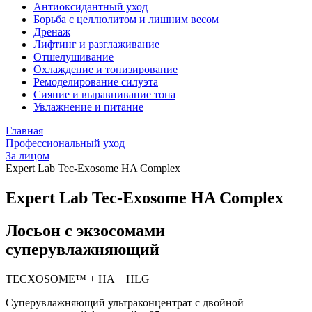
Антиоксидантный уход
Борьба с целлюлитом и лишним весом
Дренаж
Лифтинг и разглаживание
Отшелушивание
Охлаждение и тонизирование
Ремоделирование силуэта
Сияние и выравнивание тона
Увлажнение и питание
Главная
Профессиональный уход
За лицом
Expert Lab Tec-Exosome HA Complex
Expert Lab Tec-Exosome HA Complex
Лосьон с экзосомами
суперувлажняющий
TECXOSOME™ + HA + HLG
Суперувлажняющий ультраконцентрат с двойной