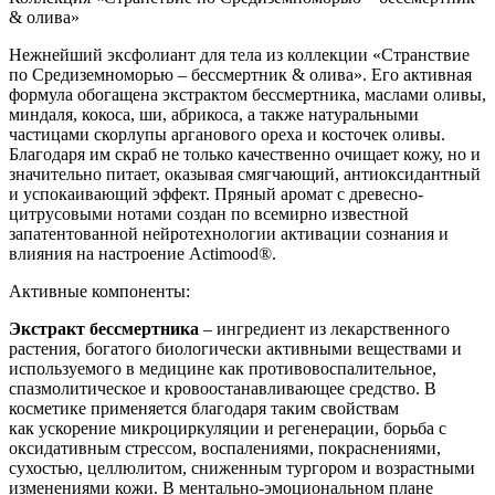
& олива»
Нежнейший эксфолиант для тела из коллекции «Странствие
по Средиземноморью – бессмертник & олива». Его активная
формула обогащена экстрактом бессмертника, маслами оливы,
миндаля, кокоса, ши, абрикоса, а также натуральными
частицами скорлупы арганового ореха и косточек оливы.
Благодаря им скраб не только качественно очищает кожу, но и
значительно питает, оказывая смягчающий, антиоксидантный
и успокаивающий эффект. Пряный аромат с древесно-
цитрусовыми нотами создан по всемирно известной
запатентованной нейротехнологии активации сознания и
влияния на настроение Actimood®.
Активные компоненты:
Экстракт бессмертника
– ингредиент из лекарственного
растения, богатого биологически активными веществами и
используемого в медицине как противовоспалительное,
спазмолитическое и кровоостанавливающее средство. В
косметике применяется благодаря таким свойствам
как ускорение микроциркуляции и регенерации, борьба с
оксидативным стрессом, воспалениями, покраснениями,
сухостью, целлюлитом, сниженным тургором и возрастными
изменениями кожи. В ментально-эмоциональном плане