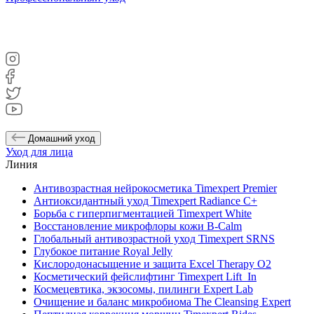
Домашний уход
Уход для лица
Линия
Антивозрастная нейрокосметика Timexpert Premier
Антиоксидантный уход Timexpert Radiance C+
Борьба с гиперпигментацией Timexpert White
Восстановление микрофлоры кожи B-Calm
Глобальный антивозрастной уход Timexpert SRNS
Глубокое питание Royal Jelly
Кислородонасыщение и защита Excel Therapy O2
Косметический фейслифтинг Timexpert Lift_In
Космецевтика, экзосомы, пилинги Expert Lab
Очищение и баланс микробиома The Cleansing Expert