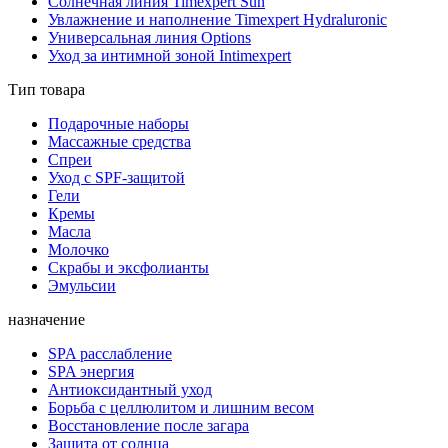
Солнечная линия Timexpert Sun
Увлажнение и наполнение Timexpert Hydraluronic
Универсальная линия Options
Уход за интимной зоной Intimexpert
Тип товара
Подарочные наборы
Массажные средства
Спреи
Уход с SPF-защитой
Гели
Кремы
Масла
Молочко
Скрабы и эксфолианты
Эмульсии
назначение
SPA расслабление
SPA энергия
Антиоксидантный уход
Борьба с целлюлитом и лишним весом
Восстановление после загара
Защита от солнца