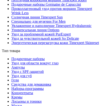
Пептидная коррекция морщин Timexpert Rides
Подарочные наборы Germaine de Capuccini
Проколлагеновый уход против морщин Timexpert
Wrink·Less
Солнечная линия Timexpert Sun
Специально для мужчин For Men
Увлажнение и наполнение Timexpert Hydraluronic
Универсальная линия Options
Уход за проблемной кожей PurExpert
Уход за чувствительной кожей So Delicate
Энергетическая перезагрузка кожи Timexpert Skinreset
Тип товара
Подарочные наборы
Уход для области вокруг глаз
Ампулы
Уход с SPF-защитой
Уход для губ
Гели
Средства для демакияжа
Наборы-программы
Концентраты
Кремы
Лосьоны и тоники
Маски