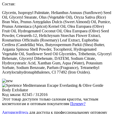
Состав:
Glycerin, Isopropyl Palmitate, Helianthus Annuus (Sunflower) Seed
Oil, Glyceryl Stearate, Olus (Vegetable Oil), Oryza Sativa (Rice)
Bran Wax, Prunus Amygdalus Dulcis (Sweet Almond) Oil, Pumice,
Prunus Armeniaca (Apricot) Kernel Oil, Olea Europaea (Olive)
Fruit Oil, Hydrogenated Coconut Oil, Olea Europaea (Olive) Seed
Powder, Ceteareth-12, Helichrysum Stoechas Flower Extract,
Rosmarinus Officinalis (Rosemary) Leaf Extract, Euphorbia
Cerifera (Candelilla) Wax, Butyrospermum Parkii (Shea) Butter,
Argania Spinosa Shell Powder, Tocopherol, Hydrogenated
Vegetable Oil, Sunflower Seed Oil Glycerides, Tribehenin, Glyceryl
Behenate, Glyceryl Dibehenate, DATEM, Sodium Citrate,
Hydroxystearic Acid, Xanthan Gum, Aqua (Water), Potassium
Sorbate, Sodium Benzoate, Parfum (Fragrance), Tetramethyl
Acetyloctahydronaphthalenes, CI 77492 (Iron Oxides).
Код заказа: 82345 / 312016
Этот товар доступен только салонам красоты, частным
косметологам и оптовым покупателям
Почему?
Авторизуйтесь
для доступа к профессиональному оптовому