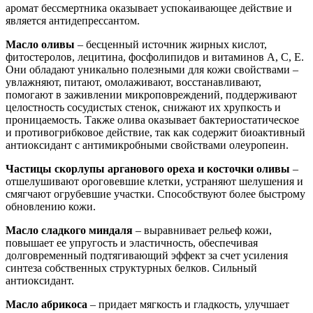
аромат бессмертника оказывает успокаивающее действие и
является антидепрессантом.
Масло оливы
– бесценный источник жирных кислот,
фитостеролов, лецитина, фосфолипидов и витаминов A, С, E.
Они обладают уникально полезными для кожи свойствами –
увлажняют, питают, омолаживают, восстанавливают,
помогают в заживлении микроповреждений, поддерживают
целостность сосудистых стенок, снижают их хрупкость и
проницаемость. Также олива оказывает бактериостатическое
и противогрибковое действие, так как содержит биоактивный
антиоксидант с антимикробными свойствами олеуропеин.
Частицы скорлупы арганового ореха и косточки оливы
–
отшелушивают ороговевшие клетки, устраняют шелушения и
смягчают огрубевшие участки. Способствуют более быстрому
обновлению кожи.
Масло сладкого миндаля
– выравнивает рельеф кожи,
повышает ее упругость и эластичность, обеспечивая
долговременный подтягивающий эффект за счет усиления
синтеза собственных структурных белков. Cильный
антиоксидант.
Масло абрикоса
– придает мягкость и гладкость, улучшает