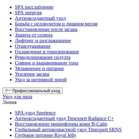
SPA расслабление
SPA энергия
Антиоксидантный уход
Борьба с целлюлитом и лишним весом
Восстановление после загара
Защита от солнца
Лифтинг и разглаживание
Отшелушивание
Охлаждение и тонизирование
Ремоделирование силуэта
Сияние и выравнивание тона
Увлажнение и питание
Усиление загара
Уход за интимной зоной
Профессиональный уход
Уход для лица
Линия
SPA-уход Sperience
Антиоксидантный уход Timexpert Radiance C+
Восстановление микрофлоры кожи B-Calm
Глобальный антивозрастной уход Timexpert SRNS
Глубокое питание Royal Jelly