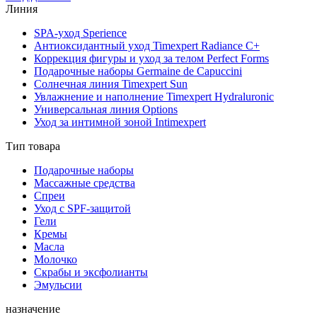
Линия
SPA-уход Sperience
Антиоксидантный уход Timexpert Radiance C+
Коррекция фигуры и уход за телом Perfect Forms
Подарочные наборы Germaine de Capuccini
Солнечная линия Timexpert Sun
Увлажнение и наполнение Timexpert Hydraluronic
Универсальная линия Options
Уход за интимной зоной Intimexpert
Тип товара
Подарочные наборы
Массажные средства
Спреи
Уход с SPF-защитой
Гели
Кремы
Масла
Молочко
Скрабы и эксфолианты
Эмульсии
назначение