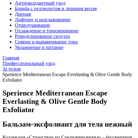
Антиоксидантный уход
Борьба с целлюлитом и лишним весом
Дренаж
Лифтинг и разглаживание
Отшелушивание
Охлаждение и тонизирование
Ремоделирование силуэта
Сияние и выравнивание тона
Увлажнение и питание
Главная
Профессиональный уход
За телом
Sperience Mediterranean Escape Everlasting & Olive Gentle Body
Exfoliator
Sperience Mediterranean Escape
Everlasting & Olive Gentle Body
Exfoliator
Бальзам-эксфолиант для тела нежный
Коллекция «Странствие по Средиземноморью – бессмертник