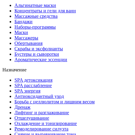
Альгинатные маски
Концентраты и гели для ванн
Массажные средства
Бандажи
Наборы-программы
Маски
Массажеры
Обертывания
Скрабы и эксфолианты
Бустеры и сыворотки
Ароматические эссенции
Назначение
SPA детоксикация
SPA расслабление
SPA энергия
Антиоксидантный уход
Борьба с целлюлитом и лишним весом
Дренаж
Лифтинг и разглаживание
Отшелушивание
Охлаждение и тонизирование
Ремоделирование силуэта
Сияние и выравнивание тона