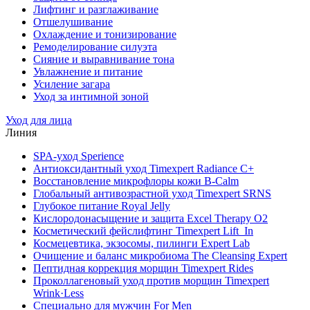
Лифтинг и разглаживание
Отшелушивание
Охлаждение и тонизирование
Ремоделирование силуэта
Сияние и выравнивание тона
Увлажнение и питание
Усиление загара
Уход за интимной зоной
Уход для лица
Линия
SPA-уход Sperience
Антиоксидантный уход Timexpert Radiance C+
Восстановление микрофлоры кожи B-Calm
Глобальный антивозрастной уход Timexpert SRNS
Глубокое питание Royal Jelly
Кислородонасыщение и защита Excel Therapy O2
Косметический фейслифтинг Timexpert Lift_In
Космецевтика, экзосомы, пилинги Expert Lab
Очищение и баланс микробиома The Cleansing Expert
Пептидная коррекция морщин Timexpert Rides
Проколлагеновый уход против морщин Timexpert
Wrink·Less
Специально для мужчин For Men