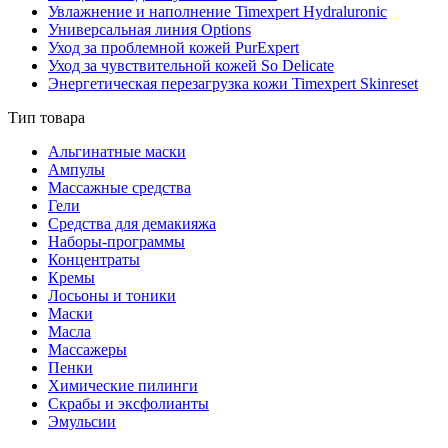
Увлажнение и наполнение Timexpert Hydraluronic
Универсальная линия Options
Уход за проблемной кожей PurExpert
Уход за чувствительной кожей So Delicate
Энергетическая перезагрузка кожи Timexpert Skinreset
Тип товара
Альгинатные маски
Ампулы
Массажные средства
Гели
Средства для демакияжа
Наборы-программы
Концентраты
Кремы
Лосьоны и тоники
Маски
Масла
Массажеры
Пенки
Химические пилинги
Скрабы и эксфолианты
Эмульсии