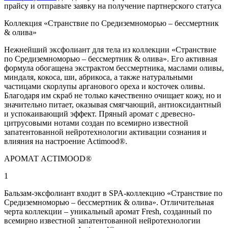
прайсу и отправьте заявку на получение партнерского статуса
Коллекция «Странствие по Средиземноморью – бессмертник
& олива»
Нежнейший эксфолиант для тела из коллекции «Странствие
по Средиземноморью – бессмертник & олива». Его активная
формула обогащена экстрактом бессмертника, маслами оливы,
миндаля, кокоса, ши, абрикоса, а также натуральными
частицами скорлупы арганового ореха и косточек оливы.
Благодаря им скраб не только качественно очищает кожу, но и
значительно питает, оказывая смягчающий, антиоксидантный
и успокаивающий эффект. Пряный аромат с древесно-
цитрусовыми нотами создан по всемирно известной
запатентованной нейротехнологии активации сознания и
влияния на настроение Actimood®.
АРОМАТ ACTIMOOD®
1
Бальзам-эксфолиант входит в SPA-коллекцию «Странствие по
Средиземноморью – бессмертник & олива». Отличительная
черта коллекции – уникальный аромат Fresh, созданный по
всемирно известной запатентованной нейротехнологии