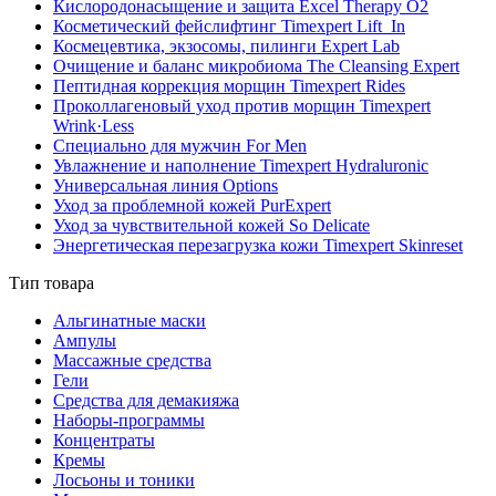
Кислородонасыщение и защита Excel Therapy O2
Косметический фейслифтинг Timexpert Lift_In
Космецевтика, экзосомы, пилинги Expert Lab
Очищение и баланс микробиома The Cleansing Expert
Пептидная коррекция морщин Timexpert Rides
Проколлагеновый уход против морщин Timexpert
Wrink·Less
Специально для мужчин For Men
Увлажнение и наполнение Timexpert Hydraluronic
Универсальная линия Options
Уход за проблемной кожей PurExpert
Уход за чувствительной кожей So Delicate
Энергетическая перезагрузка кожи Timexpert Skinreset
Тип товара
Альгинатные маски
Ампулы
Массажные средства
Гели
Средства для демакияжа
Наборы-программы
Концентраты
Кремы
Лосьоны и тоники