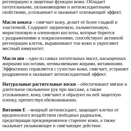
регенерацию и защитные функции кожи. Обладает
питательными, увлажняющими и антиоксидантными
свойствами, успокаивает и оказывает освежающий эффект.
Масло кокоса
– смягчает кожу, делает её более гладкой и
эластичной. Содержит лауриновую, пальмитиновую,
миристиновую и олеиновую кислоты, которые борются
с раздражениями и покраснениями, способствуют активной
регенерации клеток, выравнивают тон кожи и укрепляют
местный иммунитет.
Масло ши
– одно из самых питательных масел, насыщенных
жирными кислотами, неомыляемыми жирами, витаминами.
Эффективно справляется с сухостью кожи, смягчает, устраняет
раздражения и оказывает антиоксидантный эффект.
Натуральные растительные воски
– обеспечивают мягкое и
длительное скольжение рук при массаже, а также
успокаивают, кожу, смягчают и образуют на ней защитную
пленку, препятствуя обезвоживанию.
Витамин Е
– мощный антиоксидант, защищает клетки от
вредоносного воздействия свободных радикалов,
предотвращая преждевременное старение кожи, а также
оказывает увлажняющее и смягчающее действие.