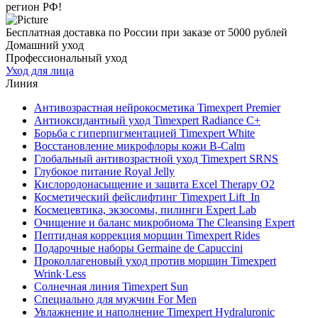
регион РФ!
Бесплатная доставка по России при заказе от 5000 рублей
Домашний уход
Профессиональный уход
Уход для лица
Линия
Антивозрастная нейрокосметика Timexpert Premier
Антиоксидантный уход Timexpert Radiance C+
Борьба с гиперпигментацией Timexpert White
Восстановление микрофлоры кожи B-Calm
Глобальный антивозрастной уход Timexpert SRNS
Глубокое питание Royal Jelly
Кислородонасыщение и защита Excel Therapy O2
Косметический фейслифтинг Timexpert Lift_In
Космецевтика, экзосомы, пилинги Expert Lab
Очищение и баланс микробиома The Cleansing Expert
Пептидная коррекция морщин Timexpert Rides
Подарочные наборы Germaine de Capuccini
Проколлагеновый уход против морщин Timexpert
Wrink·Less
Солнечная линия Timexpert Sun
Специально для мужчин For Men
Увлажнение и наполнение Timexpert Hydraluronic