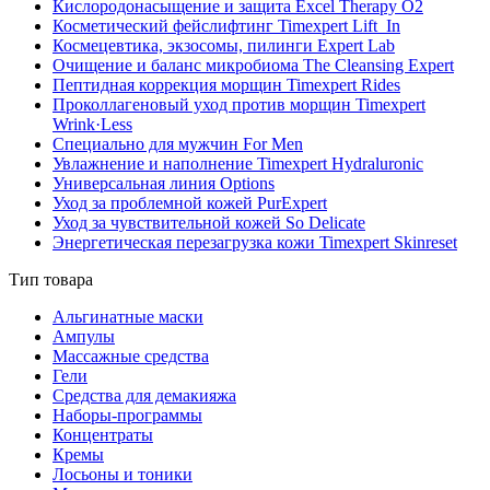
Кислородонасыщение и защита Excel Therapy O2
Косметический фейслифтинг Timexpert Lift_In
Космецевтика, экзосомы, пилинги Expert Lab
Очищение и баланс микробиома The Cleansing Expert
Пептидная коррекция морщин Timexpert Rides
Проколлагеновый уход против морщин Timexpert
Wrink·Less
Специально для мужчин For Men
Увлажнение и наполнение Timexpert Hydraluronic
Универсальная линия Options
Уход за проблемной кожей PurExpert
Уход за чувствительной кожей So Delicate
Энергетическая перезагрузка кожи Timexpert Skinreset
Тип товара
Альгинатные маски
Ампулы
Массажные средства
Гели
Средства для демакияжа
Наборы-программы
Концентраты
Кремы
Лосьоны и тоники