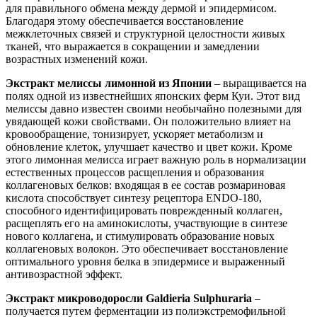
для правильного обмена между дермой и эпидермисом.
Благодаря этому обеспечивается восстановление
межклеточных связей и структурной целостности живых
тканей, что выражается в сокращении и замедлении
возрастных изменений кожи.
Экстракт мелиссы лимонной из Японии
– выращивается на
полях одной из известнейших японских ферм Куи. Этот вид
мелиссы давно известен своими необычайно полезными для
увядающей кожи свойствами. Он положительно влияет на
кровообращение, тонизирует, ускоряет метаболизм и
обновление клеток, улучшает качество и цвет кожи. Кроме
этого лимонная мелисса играет важную роль в нормализации
естественных процессов расщепления и образования
коллагеновых белков: входящая в ее состав розмариновая
кислота способствует синтезу рецептора ENDO-180,
способного идентифицировать поврежденный коллаген,
расщеплять его на аминокислоты, участвующие в синтезе
нового коллагена, и стимулировать образование новых
коллагеновых волокон. Это обеспечивает восстановление
оптимального уровня белка в эпидермисе и выраженный
антивозрастной эффект.
Экстракт микроводоросли
Galdieria
Sulphuraria
–
получается путем ферментации из полиэкстремофильной