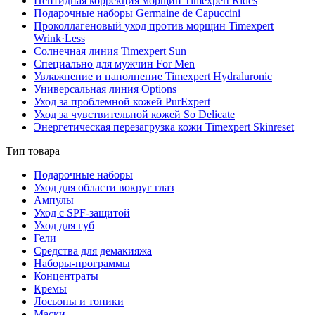
Пептидная коррекция морщин Timexpert Rides
Подарочные наборы Germaine de Capuccini
Проколлагеновый уход против морщин Timexpert
Wrink·Less
Солнечная линия Timexpert Sun
Специально для мужчин For Men
Увлажнение и наполнение Timexpert Hydraluronic
Универсальная линия Options
Уход за проблемной кожей PurExpert
Уход за чувствительной кожей So Delicate
Энергетическая перезагрузка кожи Timexpert Skinreset
Тип товара
Подарочные наборы
Уход для области вокруг глаз
Ампулы
Уход с SPF-защитой
Уход для губ
Гели
Средства для демакияжа
Наборы-программы
Концентраты
Кремы
Лосьоны и тоники
Маски