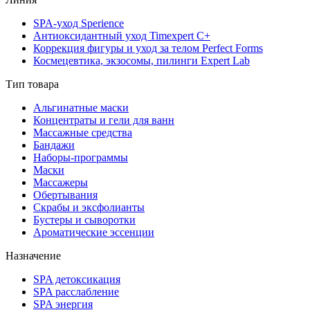
SPA-уход Sperience
Антиоксидантный уход Timexpert C+
Коррекция фигуры и уход за телом Perfect Forms
Космецевтика, экзосомы, пилинги Expert Lab
Тип товара
Альгинатные маски
Концентраты и гели для ванн
Массажные средства
Бандажи
Наборы-программы
Маски
Массажеры
Обертывания
Скрабы и эксфолианты
Бустеры и сыворотки
Ароматические эссенции
Назначение
SPA детоксикация
SPA расслабление
SPA энергия