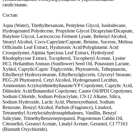
свойствами.
Состав:
Aqua (Water), Triethylhexanoin, Pentylene Glycol, Isododecane,
Hydrogenated Polydecene, Propylene Glycol Dicaprylate/Dicaprate,
Butylene Glycol, Lactococcus Ferment Lysate, Behenyl Alcohol,
Stearyl Alcohol, Coco-Caprylate/Caprate, Betaine, Sucrose, Melissa
Officinalis Leaf Extract, Hyaluronic Acid/Polyglutamic Acid
Crosspolymer, Alpinia Speciosa Leaf Extract, Hydrolyzed
Rhodophyceae Extract, Tocopherol, Tocopheryl Acetate, Lysine
HCl, Helianthus Annuus (Sunflower) Seed Oil, Potassium Lactate,
Xylitol, Caprylic/Capric Triglyceride, Phytosterols, Triheptanoin,
Ethylhexyl Hydroxystearate, Ethylhexylglycerin, Glyceryl Stearate,
PEG-20 Phytosterol, Cetyl Alcohol, Hydrogenated Lecithin,
Ammonium Acryloyldimethyltaurate/VP Copolymer, Caprylic Acid,
Dilinoleic Acid/Butanediol Copolymer, Castor Oil/IPDI Copolymer,
Sodium Chloride, Sodium Polyacrylate, C9-12 Alkane, Silica,
Sodium Hydroxide, Lactic Acid, Phenoxyethanol, Sodium
Benzoate, Benzyl Alcohol, Parfum (Fragrance), Linalool,
Tetramethyl Acetyloctahydronaphthalenes, Vanillin, Benzyl
Salicylate, Trimethylbenzenepropanol, Pogostemon Cablin Oil,
Citronellol, Geranyl Acetate, Linalyl Acetate, Geraniol, CI 77163
(Bismuth Oxychloride).