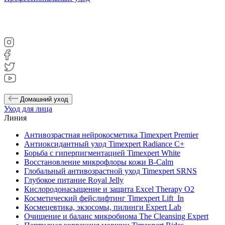
Домашний уход
Уход для лица
Линия
Антивозрастная нейрокосметика Timexpert Premier
Антиоксидантный уход Timexpert Radiance C+
Борьба с гиперпигментацией Timexpert White
Восстановление микрофлоры кожи B-Calm
Глобальный антивозрастной уход Timexpert SRNS
Глубокое питание Royal Jelly
Кислородонасыщение и защита Excel Therapy O2
Косметический фейслифтинг Timexpert Lift_In
Космецевтика, экзосомы, пилинги Expert Lab
Очищение и баланс микробиома The Cleansing Expert