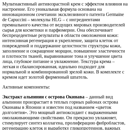
Мультиактивный антивозрастной крем с эффектом влияния на
настроение. Его уникальная формула основана на
инновационном сочетании эксклюзивного патента Germaine
de Capuccini – молекулы HLG – с ингредиентами
премиального качества от ведущих мировых производителей
сырья для косметики и парфюмерии. Она обеспечивает
беспрецедентные результаты в области омоложения кожи:
интенсивная регенерация и укрепление, защита клеток от
повреждений и поддержание целостности структуры кожи,
заполнение и сокращение морщин, повышение эластичности
и плотности тканей, выравнивание тона и улучшение цвета
лица, глубокое питание и увлажнение. Текстура крема –
легкая и сбалансированная, идеально подходит для
нормальной и комбинированной зрелой кожи. В комплекте с
кремом идет золотой фирменный шпатель.
Активные компоненты:
Экстракт альпинии с острова Окинава
– данный вид
альпинии произрастает в теплых горных районах острова
Окинавы в Японии и известен под названием «цветок
долголетия». Это мощный антиоксидант с выраженными
омолаживающими свойствами. Он прекрасно увлажняет,
стимулирует синтез коллагена, пролиферацию фибробластов,
регенерацию клеток и выработку гликопротеинов, важных