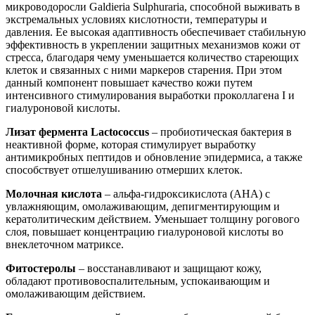
микроводоросли Galdieria Sulphuraria, способной выживать в
экстремальных условиях кислотности, температуры и
давления. Ее высокая адаптивность обеспечивает стабильную
эффективность в укреплении защитных механизмов кожи от
стресса, благодаря чему уменьшается количество стареющих
клеток и связанных с ними маркеров старения. При этом
данный компонент повышает качество кожи путем
интенсивного стимулирования выработки проколлагена I и
гиалуроновой кислоты.
Лизат фермента Lactococcus
– пробиотическая бактерия в
неактивной форме, которая стимулирует выработку
антимикробных пептидов и обновление эпидермиса, а также
способствует отшелушиванию отмерших клеток.
Молочная кислота
– альфа-гидроксикислота (AHA) с
увлажняющим, омолаживающим, депигментирующим и
кератолитическим действием. Уменьшает толщину рогового
слоя, повышает концентрацию гиалуроновой кислоты во
внеклеточном матриксе.
Фитостеролы
– восстанавливают и защищают кожу,
обладают противовоспалительным, успокаивающим и
омолаживающим действием.