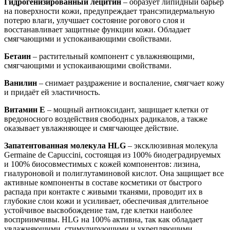
Гидрогенизированный лецитин
– образует липидный барьер
на поверхности кожи, предупреждает трансэпидермальную
потерю влаги, улучшает состояние рогового слоя и
восстанавливает защитные функции кожи. Обладает
смягчающими и успокаивающими свойствами.
Бетаин
– растительный компонент с увлажняющими,
смягчающими и успокаивающими свойствами.
Ванилин
– снимает раздражение и воспаление, смягчает кожу
и придаёт ей эластичность.
Витамин Е
– мощный антиоксидант, защищает клетки от
вредоносного воздействия свободных радикалов, а также
оказывает увлажняющее и смягчающее действие.
Запатентованная молекула
HLG
– эксклюзивная молекула
Germaine de Capuccini, состоящая из 100% биодеградируемых
и 100% биосовместимых с кожей компонентов: лизина,
гиалуроновой и полиглутаминовой кислот. Она защищает все
активные компоненты в составе косметики от быстрого
распада при контакте с живыми тканями, проводит их в
глубокие слои кожи и усиливает, обеспечивая длительное
устойчивое высвобождение там, где клетки наиболее
восприимчивы. HLG на 100% активна, так как обладает
увлажняющими, стимулирующими и укрепляющими