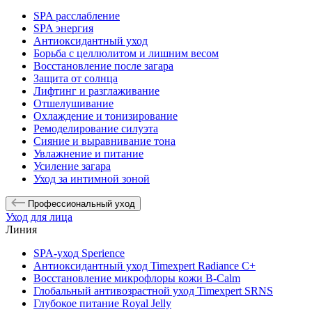
SPA расслабление
SPA энергия
Антиоксидантный уход
Борьба с целлюлитом и лишним весом
Восстановление после загара
Защита от солнца
Лифтинг и разглаживание
Отшелушивание
Охлаждение и тонизирование
Ремоделирование силуэта
Сияние и выравнивание тона
Увлажнение и питание
Усиление загара
Уход за интимной зоной
Профессиональный уход
Уход для лица
Линия
SPA-уход Sperience
Антиоксидантный уход Timexpert Radiance C+
Восстановление микрофлоры кожи B-Calm
Глобальный антивозрастной уход Timexpert SRNS
Глубокое питание Royal Jelly