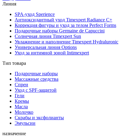
Линия
SPA-уход Sperience
Антиоксидантный уход Timexpert Radiance C+
Коррекция фигуры и уход за телом Perfect Forms
Подарочные наборы Germaine de Capuccini
Солнечная линия Timexpert Sun
Увлажнение и наполнение Timexpert Hydraluronic
Универсальная линия Options
Уход за интимной зоной Intimexpert
Тип товара
Подарочные наборы
Массажные средства
Спреи
Уход с SPF-защитой
Гели
Кремы
Масла
Молочко
Скрабы и эксфолианты
Эмульсии
назначение