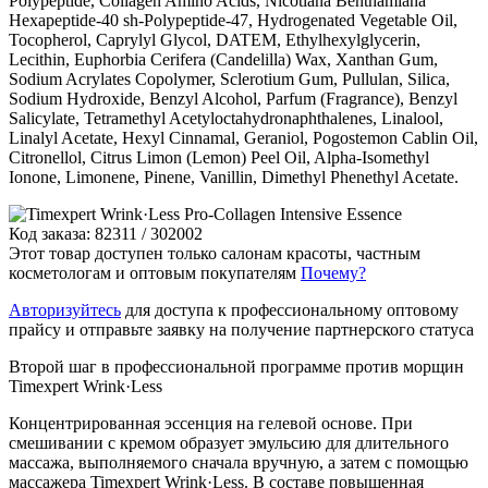
Polypeptide, Collagen Amino Acids, Nicotiana Benthamiana
Hexapeptide-40 sh-Polypeptide-47, Hydrogenated Vegetable Oil,
Tocopherol, Caprylyl Glycol, DATEM, Ethylhexylglycerin,
Lecithin, Euphorbia Cerifera (Candelilla) Wax, Xanthan Gum,
Sodium Acrylates Copolymer, Sclerotium Gum, Pullulan, Silica,
Sodium Hydroxide, Benzyl Alcohol, Parfum (Fragrance), Benzyl
Salicylate, Tetramethyl Acetyloctahydronaphthalenes, Linalool,
Linalyl Acetate, Hexyl Cinnamal, Geraniol, Pogostemon Cablin Oil,
Citronellol, Citrus Limon (Lemon) Peel Oil, Alpha-Isomethyl
Ionone, Limonene, Pinene, Vanillin, Dimethyl Phenethyl Acetate.
Код заказа: 82311 / 302002
Этот товар доступен только салонам красоты, частным
косметологам и оптовым покупателям
Почему?
Авторизуйтесь
для доступа к профессиональному оптовому
прайсу и отправьте заявку на получение партнерского статуса
Второй шаг в профессиональной программе против морщин
Timexpert Wrink·Less
Концентрированная эссенция на гелевой основе. При
смешивании с кремом образует эмульсию для длительного
массажа, выполняемого сначала вручную, а затем с помощью
массажера Timexpert Wrink·Less. В составе повышенная