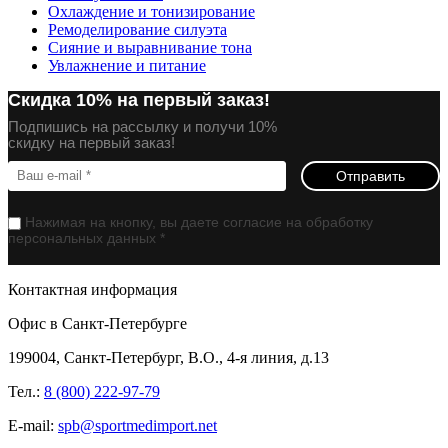
Охлаждение и тонизирование
Ремоделирование силуэта
Сияние и выравнивание тона
Увлажнение и питание
Скидка 10% на первый заказ!
Подпишись на рассылку и получи 10%
скидку на первый заказ!
Отправить
Нажимая на кнопку, вы даете согласие на обработку
персональных данных *
Контактная информация
Офис в Санкт-Петербурге
199004, Санкт-Петербург, В.О., 4-я линия, д.13
Тел.:
8 (800) 222-97-79
E-mail:
spb@sportmedimport.net