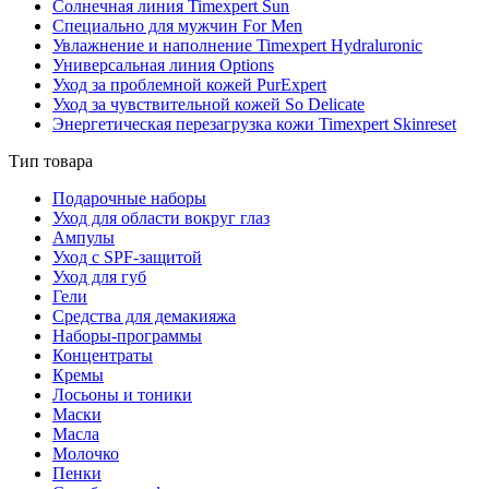
Солнечная линия Timexpert Sun
Специально для мужчин For Men
Увлажнение и наполнение Timexpert Hydraluronic
Универсальная линия Options
Уход за проблемной кожей PurExpert
Уход за чувствительной кожей So Delicate
Энергетическая перезагрузка кожи Timexpert Skinreset
Тип товара
Подарочные наборы
Уход для области вокруг глаз
Ампулы
Уход с SPF-защитой
Уход для губ
Гели
Средства для демакияжа
Наборы-программы
Концентраты
Кремы
Лосьоны и тоники
Маски
Масла
Молочко
Пенки