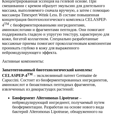
Концентрированная эссенция на гелевой основе. При
смешивании с кремом образует эмульсию для длительного
массажа, выполняемого сначала вручную, а затем с помощью
массажера Timexpert Wrink·Less. В составе повышенная
концентрация биотехнологического комплекса CELASPEP-
TM
4
с биоферментированными ингредиентами,
аминокислотами и фрагментами пептидов. Они помогают
поддерживать гладкую и упругую текстуру, характерную для
кожи, богатой коллагеном. Специально разработанные
массажные приемы помогают проколлагеновым компонентам
проникать глубоко в кожу для выраженного
нейромодулирующего эффекта.
Активные компоненты:
Запатентованный биотехнологический
комплекс
TM
CELASPEP
-4
– эксклюзивный патент Germaine de
Capuccini. Состоит из биоферментированных ингредиентов,
аминокислот и биоактивных пептидных фрагментов,
извлеченных из дикорастущих растений:
Биофермент Alteromonas Lipotrueae
–
нейрмодулирующий ингредиент, получаемый путем
биоферментации. Разработан на основе нового вида
бактерий Alteromonas Lipotrueae, обнаруженного на