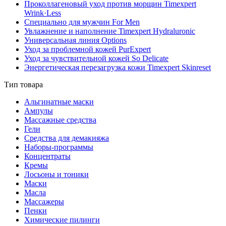
Проколлагеновый уход против морщин Timexpert
Wrink·Less
Специально для мужчин For Men
Увлажнение и наполнение Timexpert Hydraluronic
Универсальная линия Options
Уход за проблемной кожей PurExpert
Уход за чувствительной кожей So Delicate
Энергетическая перезагрузка кожи Timexpert Skinreset
Тип товара
Альгинатные маски
Ампулы
Массажные средства
Гели
Средства для демакияжа
Наборы-программы
Концентраты
Кремы
Лосьоны и тоники
Маски
Масла
Массажеры
Пенки
Химические пилинги