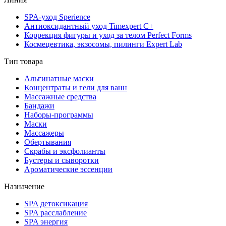
SPA-уход Sperience
Антиоксидантный уход Timexpert C+
Коррекция фигуры и уход за телом Perfect Forms
Космецевтика, экзосомы, пилинги Expert Lab
Тип товара
Альгинатные маски
Концентраты и гели для ванн
Массажные средства
Бандажи
Наборы-программы
Маски
Массажеры
Обертывания
Скрабы и эксфолианты
Бустеры и сыворотки
Ароматические эссенции
Назначение
SPA детоксикация
SPA расслабление
SPA энергия