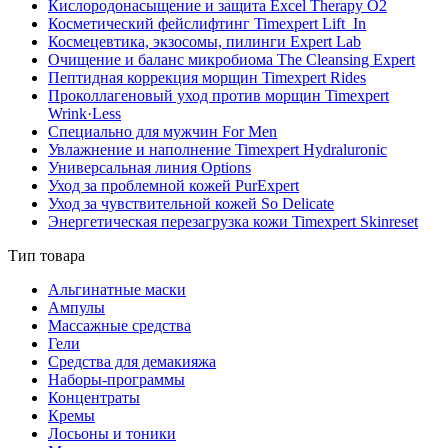
Кислородонасыщение и защита Excel Therapy O2
Косметический фейслифтинг Timexpert Lift_In
Космецевтика, экзосомы, пилинги Expert Lab
Очищение и баланс микробиома The Cleansing Expert
Пептидная коррекция морщин Timexpert Rides
Проколлагеновый уход против морщин Timexpert
Wrink·Less
Специально для мужчин For Men
Увлажнение и наполнение Timexpert Hydraluronic
Универсальная линия Options
Уход за проблемной кожей PurExpert
Уход за чувствительной кожей So Delicate
Энергетическая перезагрузка кожи Timexpert Skinreset
Тип товара
Альгинатные маски
Ампулы
Массажные средства
Гели
Средства для демакияжа
Наборы-программы
Концентраты
Кремы
Лосьоны и тоники