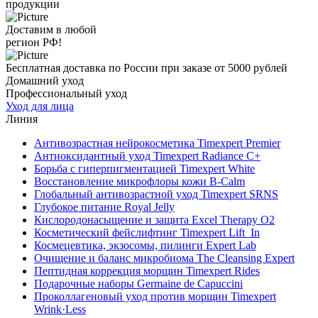
продукции
Доставим в любой
регион РФ!
Бесплатная доставка по России при заказе от 5000 рублей
Домашний уход
Профессиональный уход
Уход для лица
Линия
Антивозрастная нейрокосметика Timexpert Premier
Антиоксидантный уход Timexpert Radiance C+
Борьба с гиперпигментацией Timexpert White
Восстановление микрофлоры кожи B-Calm
Глобальный антивозрастной уход Timexpert SRNS
Глубокое питание Royal Jelly
Кислородонасыщение и защита Excel Therapy O2
Косметический фейслифтинг Timexpert Lift_In
Космецевтика, экзосомы, пилинги Expert Lab
Очищение и баланс микробиома The Cleansing Expert
Пептидная коррекция морщин Timexpert Rides
Подарочные наборы Germaine de Capuccini
Проколлагеновый уход против морщин Timexpert
Wrink·Less