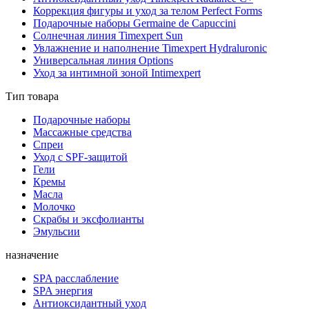
Коррекция фигуры и уход за телом Perfect Forms
Подарочные наборы Germaine de Capuccini
Солнечная линия Timexpert Sun
Увлажнение и наполнение Timexpert Hydraluronic
Универсальная линия Options
Уход за интимной зоной Intimexpert
Тип товара
Подарочные наборы
Массажные средства
Спреи
Уход с SPF-защитой
Гели
Кремы
Масла
Молочко
Скрабы и эксфолианты
Эмульсии
назначение
SPA расслабление
SPA энергия
Антиоксидантный уход