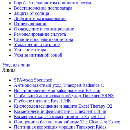
Борьба с целлюлитом и лишним весом
Восстановление после загара
Защита от солнца
Лифтинг и разглаживание
Отшелушивание
Охлаждение и тонизирование
Ремоделирование силуэта
Сияние и выравнивание тона
Увлажнение и питание
Усиление загара
Уход за интимной зоной
Уход для лица
Линия
SPA-уход Sperience
Антиоксидантный уход Timexpert Radiance C+
Восстановление микрофлоры кожи B-Calm
Глобальный антивозрастной уход Timexpert SRNS
Глубокое питание Royal Jelly
Кислородонасыщение и защита Excel Therapy O2
Косметический фейслифтинг Timexpert Lift_In
Космецевтика, экзосомы, пилинги Expert Lab
Очищение и баланс микробиома The Cleansing Expert
Пептидная коррекция морщин Timexpert Rides