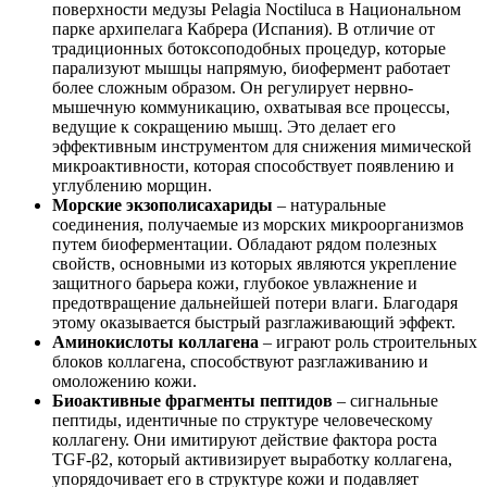
поверхности медузы Pelagia Noctiluca в Национальном
парке архипелага Кабрера (Испания). В отличие от
традиционных ботоксоподобных процедур, которые
парализуют мышцы напрямую, биофермент работает
более сложным образом. Он регулирует нервно-
мышечную коммуникацию, охватывая все процессы,
ведущие к сокращению мышц. Это делает его
эффективным инструментом для снижения мимической
микроактивности, которая способствует появлению и
углублению морщин.
Морские экзополисахариды
– натуральные
соединения, получаемые из морских микроорганизмов
путем биоферментации. Обладают рядом полезных
свойств, основными из которых являются укрепление
защитного барьера кожи, глубокое увлажнение и
предотвращение дальнейшей потери влаги. Благодаря
этому оказывается быстрый разглаживающий эффект.
Аминокислоты коллагена
– играют роль строительных
блоков коллагена, способствуют разглаживанию и
омоложению кожи.
Биоактивные фрагменты пептидов
– сигнальные
пептиды, идентичные по структуре человеческому
коллагену. Они имитируют действие фактора роста
TGF-β2, который активизирует выработку коллагена,
упорядочивает его в структуре кожи и подавляет