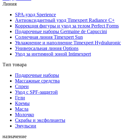
Линия
SPA-уход Sperience
Антиоксидантный уход Timexpert Radiance C+
Коррекция фигуры и уход за телом Perfect Forms
Подарочные наборы Germaine de Capuccini
Солнечная линия Timexpert Sun
Увлажнение и наполнение Timexpert Hydraluronic
Универсальная линия Options
Уход за интимной зоной Intimexpert
Тип товара
Подарочные наборы
Массажные средства
Спреи
Уход с SPF-защитой
Гели
Кремы
Масла
Молочко
Скрабы и эксфолианты
Эмульсии
назначение