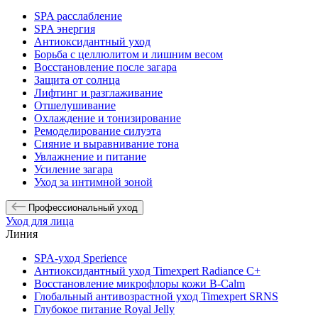
SPA расслабление
SPA энергия
Антиоксидантный уход
Борьба с целлюлитом и лишним весом
Восстановление после загара
Защита от солнца
Лифтинг и разглаживание
Отшелушивание
Охлаждение и тонизирование
Ремоделирование силуэта
Сияние и выравнивание тона
Увлажнение и питание
Усиление загара
Уход за интимной зоной
Профессиональный уход
Уход для лица
Линия
SPA-уход Sperience
Антиоксидантный уход Timexpert Radiance C+
Восстановление микрофлоры кожи B-Calm
Глобальный антивозрастной уход Timexpert SRNS
Глубокое питание Royal Jelly