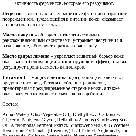
активность ферментов, которые его разрушают.
Лецитин
– восстанавливает защитные функции возрастной,
поврежденной, нуждающейся в питании кожи, оказывает
антиоксидантный эффект.
Масло пачули
– обладает антисептическими и
ранозаживляющими свойствами, устраняет шелушения и
раздражение, обновляет и разглаживает кожу.
Масло цедры лимона
– укрепляет защитный барьер кожи,
оказывает отбеливающий и тонизирующий эффект, а также
регулирует проницаемость капилляров.
Витамин Е
– мощный антиоксидант, защищает клетки от
вредоносного воздействия свободных радикалов,
предотвращая преждевременное старение кожи, а также
оказывает увлажняющее и смягчающее действие.
Состав:
Aqua (Water), Olus (Vegetable Oil), Diethylhexyl Carbonate,
Glycerin, Pentylene Glycol, Helianthus Annuus (Sunflower) Seed
Oil, Alteromonas Ferment Extract, Sunflower Seed Oil Glycerides,
Rosmarinus Officinalis (Rosemary) Leaf Extract, Arginine/Lysine