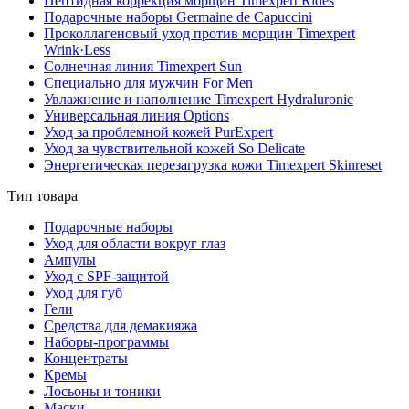
Пептидная коррекция морщин Timexpert Rides
Подарочные наборы Germaine de Capuccini
Проколлагеновый уход против морщин Timexpert
Wrink·Less
Солнечная линия Timexpert Sun
Специально для мужчин For Men
Увлажнение и наполнение Timexpert Hydraluronic
Универсальная линия Options
Уход за проблемной кожей PurExpert
Уход за чувствительной кожей So Delicate
Энергетическая перезагрузка кожи Timexpert Skinreset
Тип товара
Подарочные наборы
Уход для области вокруг глаз
Ампулы
Уход с SPF-защитой
Уход для губ
Гели
Средства для демакияжа
Наборы-программы
Концентраты
Кремы
Лосьоны и тоники
Маски