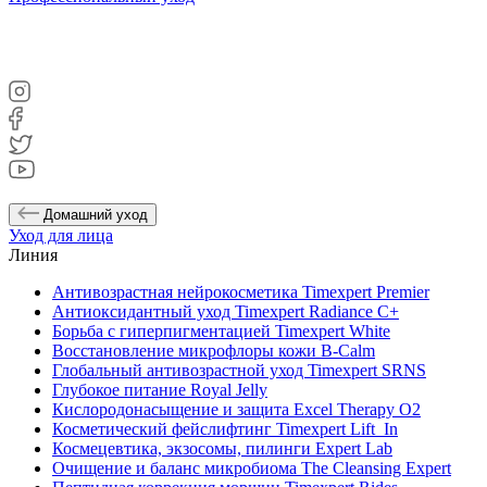
Домашний уход
Уход для лица
Линия
Антивозрастная нейрокосметика Timexpert Premier
Антиоксидантный уход Timexpert Radiance C+
Борьба с гиперпигментацией Timexpert White
Восстановление микрофлоры кожи B-Calm
Глобальный антивозрастной уход Timexpert SRNS
Глубокое питание Royal Jelly
Кислородонасыщение и защита Excel Therapy O2
Косметический фейслифтинг Timexpert Lift_In
Космецевтика, экзосомы, пилинги Expert Lab
Очищение и баланс микробиома The Cleansing Expert