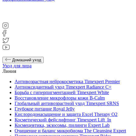
Домашний уход
Уход для лица
Линия
Антивозрастная нейрокосметика Timexpert Premier
Антиоксидантный уход Timexpert Radiance C+
Борьба с гиперпигментацией Timexpert White
Восстановление микрофлоры кожи B-Calm
Глобальный антивозрастной уход Timexpert SRNS
Глубокое питание Royal Jelly
Кислородонасыщение и защита Excel Therapy O2
Косметический фейслифтинг Timexpert Lift_In
Космецевтика, экзосомы, пилинги Expert Lab
Очищение и баланс микробиома The Cleansing Expert