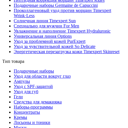
Пептидная коррекция морщин Timexpert Rides
Подарочные наборы Germaine de Capuccini
Проколлагеновый уход против морщин Timexpert
Wrink·Less
Солнечная линия Timexpert Sun
Специально для мужчин For Men
Увлажнение и наполнение Timexpert Hydraluronic
Универсальная линия Options
Уход за проблемной кожей PurExpert
Уход за чувствительной кожей So Delicate
Энергетическая перезагрузка кожи Timexpert Skinreset
Тип товара
Подарочные наборы
Уход для области вокруг глаз
Ампулы
Уход с SPF-защитой
Уход для губ
Гели
Средства для демакияжа
Наборы-программы
Концентраты
Кремы
Лосьоны и тоники
Маски