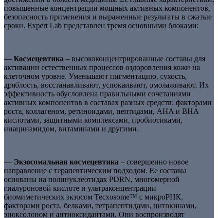
повышенные концентрации мощных активных компонентов,
безопасность применения и выраженные результаты в сжатые
сроки. Expert Lab представлен тремя основными блоками:
—
Космецевтика
– высококонцентрированные составы для
активации естественных процессов оздоровления кожи на
клеточном уровне. Уменьшают пигментацию, сухость,
дряблость, восстанавливают, успокаивают, омолаживают. Их
эффективность обусловлена правильными сочетаниями
активных компонентов в составах разных средств: факторами
роста, коллагеном, ретиноидами, пептидами, AHA и BHA
кислотами, защитными комплексами, пробиотиками,
ниацинамидом, витаминами и другими.
—
Экзосомальная космецевтика
– совершенно новое
направление с терапевтическим подходом. Ее составы
основаны на полинуклеотидах PDRN, многомерной
гиалуроновой кислоте и ультраконцентрации
биомиметических экзосом Tecxosome™ с микроРНК,
факторами роста, белками, тетрапептидами, цитокинами,
эноксолоном и антиоксидантами. Они воспроизводят