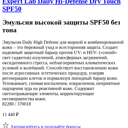
Expert Lab Daily Hi-Defense Dry Touch
SPF50
Эмульсия высокой защиты SPF50 без
тона
Эмульсия Daily High Defense для жирной и комбинированной
кожи – это бережный уход и всесторонняя защита. Создает
надежный защитный барьер против UV- и HEV- («синий»
свет гаджетов) излучений, атмосферных загрязнений,
оксидативного стресса, неблагоприятных климатических
условий и колебаний. Способствует восстановлению кожи
после агрессивных эстетических процедур, ускоряя
регенерацию клеток и нормализуя липидный барьер кожи.
Успокаивает, снимая воспаления, покраснения, неприятные
ощущения зуда на реактивной коже. Содержит
светоотражающие элементы, корректирующие
несовершенства кожи.
82280 / 370018
11 440
₽
Авторизуйтесь и получайте бонусы