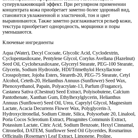
суперувлажняющий эффект. При регулярном применении
концентрата кожа приобретает заметно более здоровый вид,
становится увлажненной и эластичной, тон и цвет
выравниваются. Также заметно разглаживается рельеф кожи,
текстура приобретает однородность, морщинки и поры
уменьшаются.
Ключевые ингредиенты
Aqua (Water), Decyl Cocoate, Glycolic Acid, Cyclodextrin,
Cyclopentasiloxane, Pentylene Glycol, Corylus Avellana (Hazelnut)
Seed Oil, Cyclohexasiloxane, Glyceryl Stearate, PEG-100 Stearate,
Glycerin, Sodium Hydroxide, HDI/Trimethylol Hexyllactone
Crosspolymer, Jojoba Esters, Steareth-20, PEG-75 Stearate, Cetyl
Alcohol, Ceteth-20, Helianthus Annuus (Sunflower) Seed Wax,
Phenoxyethanol, Papain, Polyacrylate-13, Parfum (Fragance),
Castanea Sativa (Chestnut) Seed Extract, Polyisobutene, Calcium
Pantothenate, Xanthan Gum, Ethylhexylglycerin, Helianthus
Annuus (Sunflower) Seed Oil, Urea, Caprylyl Glycol, Magnesium
Lactate, Acacia Decurrens Flower Wax, Polyglycerin-3,
Hydroxycitronellal, Sodium Citrate, Silica, Polysorbate 20, Linalool,
Poria Cocos Sclerotium Extract, Phragmites Communis Extract,
Potassium Lactate, Citric Acid, Sodium Benzoate, Hexyl Cinnamal,
Citronellol, DATEM, Sunflower Seed Oil Glycerides, Rosmarinus
Officinalis (Rosemary) Leaf Extract, Limonene, Proline,