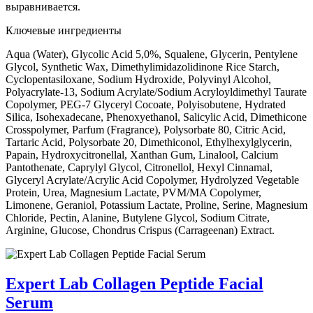
выравнивается.
Ключевые ингредиенты
Aqua (Water), Glycolic Acid 5,0%, Squalene, Glycerin, Pentylene
Glycol, Synthetic Wax, Dimethylimidazolidinone Rice Starch,
Cyclopentasiloxane, Sodium Hydroxide, Polyvinyl Alcohol,
Polyacrylate-13, Sodium Acrylate/Sodium Acryloyldimethyl Taurate
Copolymer, PEG-7 Glyceryl Cocoate, Polyisobutene, Hydrated
Silica, Isohexadecane, Phenoxyethanol, Salicylic Acid, Dimethicone
Crosspolymer, Parfum (Fragrance), Polysorbate 80, Citric Acid,
Tartaric Acid, Polysorbate 20, Dimethiconol, Ethylhexylglycerin,
Papain, Hydroxycitronellal, Xanthan Gum, Linalool, Calcium
Pantothenate, Caprylyl Glycol, Citronellol, Hexyl Cinnamal,
Glyceryl Acrylate/Acrylic Acid Copolymer, Hydrolyzed Vegetable
Protein, Urea, Magnesium Lactate, PVM/MA Copolymer,
Limonene, Geraniol, Potassium Lactate, Proline, Serine, Magnesium
Chloride, Pectin, Alanine, Butylene Glycol, Sodium Citrate,
Arginine, Glucose, Chondrus Crispus (Carrageenan) Extract.
Expert Lab Collagen Peptide Facial
Serum