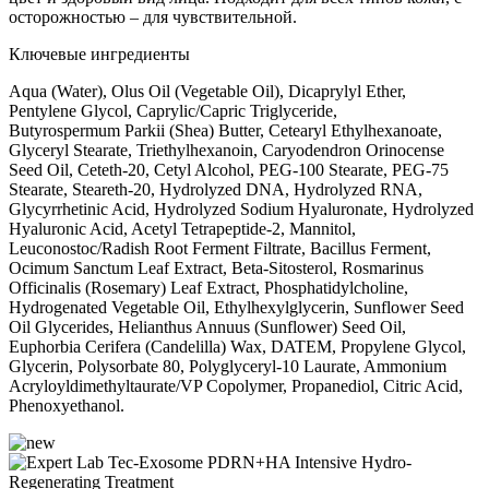
осторожностью – для чувствительной.
Ключевые ингредиенты
Aqua (Water), Olus Oil (Vegetable Oil), Dicaprylyl Ether,
Pentylene Glycol, Caprylic/Capric Triglyceride,
Butyrospermum Parkii (Shea) Butter, Cetearyl Ethylhexanoate,
Glyceryl Stearate, Triethylhexanoin, Caryodendron Orinocense
Seed Oil, Ceteth-20, Cetyl Alcohol, PEG-100 Stearate, PEG-75
Stearate, Steareth-20, Hydrolyzed DNA, Hydrolyzed RNA,
Glycyrrhetinic Acid, Hydrolyzed Sodium Hyaluronate, Hydrolyzed
Hyaluronic Acid, Acetyl Tetrapeptide-2, Mannitol,
Leuconostoc/Radish Root Ferment Filtrate, Bacillus Ferment,
Ocimum Sanctum Leaf Extract, Beta-Sitosterol, Rosmarinus
Officinalis (Rosemary) Leaf Extract, Phosphatidylcholine,
Hydrogenated Vegetable Oil, Ethylhexylglycerin, Sunflower Seed
Oil Glycerides, Helianthus Annuus (Sunflower) Seed Oil,
Euphorbia Cerifera (Candelilla) Wax, DATEM, Propylene Glycol,
Glycerin, Polysorbate 80, Polyglyceryl-10 Laurate, Ammonium
Acryloyldimethyltaurate/VP Copolymer, Propanediol, Citric Acid,
Phenoxyethanol.