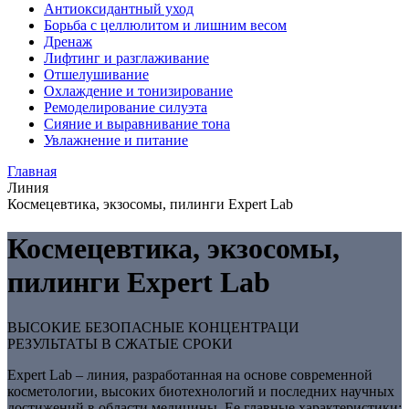
Антиоксидантный уход
Борьба с целлюлитом и лишним весом
Дренаж
Лифтинг и разглаживание
Отшелушивание
Охлаждение и тонизирование
Ремоделирование силуэта
Сияние и выравнивание тона
Увлажнение и питание
Главная
Линия
Космецевтика, экзосомы, пилинги Expert Lab
Космецевтика, экзосомы,
пилинги Expert Lab
ВЫСОКИЕ БЕЗОПАСНЫЕ КОНЦЕНТРАЦИ
РЕЗУЛЬТАТЫ В СЖАТЫЕ СРОКИ
Expert Lab – линия, разработанная на основе современной
косметологии, высоких биотехнологий и последних научных
достижений в области медицины. Ее главные характеристики: