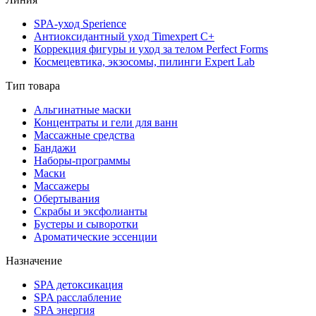
SPA-уход Sperience
Антиоксидантный уход Timexpert C+
Коррекция фигуры и уход за телом Perfect Forms
Космецевтика, экзосомы, пилинги Expert Lab
Тип товара
Альгинатные маски
Концентраты и гели для ванн
Массажные средства
Бандажи
Наборы-программы
Маски
Массажеры
Обертывания
Скрабы и эксфолианты
Бустеры и сыворотки
Ароматические эссенции
Назначение
SPA детоксикация
SPA расслабление
SPA энергия