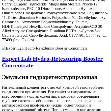
Caprylic/Capric Triglyceride, Magnesium Stearate, Nylon-12,
Isohexadecane, PEG-10 Dimethicone, Aluminum Hydroxide,
Dimethicone Crosspolymer, Polyhydroxystearic Acid, Polysilicone-
11, Disteardimonium Hectorite, Polysorbate 40, Dimethylmethoxy
Chromanol, Ammonium Polyacryloyldimethyl Taurate,
HDI/Trimethylol Hexyllactone Crosspolymer, Acrylates/C10-30
Alkyl Acrylate Crosspolymer, Disodium EDTA, o-Cymen-5-ol,
Caprylyl Glycol, Caprylhydroxamic Acid, CI 77491, CI 77492, CI
77499 (Iron Oxides).
Expert Lab Hydro-Retexturing Booster
Concentrate
Эмульсия гидроретекстурирующая
Интенсивный концентрат с легкой кремовой текстурой для
ежедневного применения. Его свойства направлены на
всесторонний уход за кожей лица, который обеспечивает
глубокое клеточное обновление и восстановление, а также
антивозрастной профилактический, осветляющий и
суперувлажняющий эффект. При регулярном применении