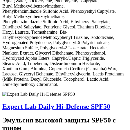
Aqua (Water), Octocrylene, Phenoxyethyl Caprylate,
Butyl Methoxydibenzoylmethane,
Phenylbenzimidazole Sulfonic Acid, Phenoxyethyl Caprylate,
Butyl Methoxydibenzoylmethane,
Phenylbenzimidazole Sulfonic Acid, Ethylhexyl Salicylate,
Ethylhexyl Salicylate, Pentylene Glycol, Titanium Dioxide,
Hexyl Laurate, Tromethamine, Bis-
Ethylhexyloxyphenol Methoxyphenyl Triazine, Isododecane,
Hydrogenated Polydecene, Polyglyceryl-6 Polyricinoleate,
Magnesium Sulfate, Polyglyceryl-2 Isostearate, Hectorite,
Plankton Extract, Glyceryl Dibehenate, Phenoxyethanol,
Hydrolyzed Jojoba Esters, Caprylic/Capric Triglyceride,
Stearic Acid, Tribehenin, Disteardimonium Hectorite,
Xanthan Gum, Alumina, Copernicia Cerifera (Carnauba) Wax,
Lactose, Glyceryl Behenate, Ethylhexylglycerin, Lactis Proteinum
(Milk Protein), Decyl Glucoside, Tocopherol, Lactic Acid,
Dimethylmethoxy Chromanol.
Expert Lab Daily Hi-Defense SPF50
Эмульсия высокой защиты SPF50 с
тоном