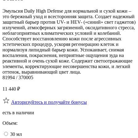
Эмульсия Daily High Defense для нормальной и сухой кожи –
это бережный уход и всесторонняя защита. Создает надежный
защитный барьер против UV- и HEV- («синий» свет гаджетов)
излучений, атмосферных загрязнений, оксидативного стресса,
неблагоприятных климатических условий и колебаний.
Способствует восстановлению кожи после агрессивных
эстетических процедур, ускоряя регенерацию клеток и
нормализуя липидный барьер кожи. Успокаивает, снимая
воспаления, покраснения, неприятные ощущения зуда на
реактивной и очень сухой коже. Содержит светоотражающие
элементы, корректирующие несовершенства кожи, и легкий
оттенок, выравнивающий цвет лица.
81994 / 370005
11 440
₽
Авторизуйтесь и получайте бонусы
есть в наличии
Объем:
30 мл