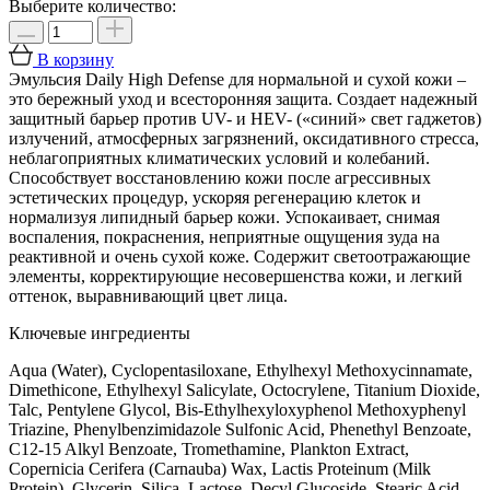
Выберите количество:
В корзину
Эмульсия Daily High Defense для нормальной и сухой кожи –
это бережный уход и всесторонняя защита. Создает надежный
защитный барьер против UV- и HEV- («синий» свет гаджетов)
излучений, атмосферных загрязнений, оксидативного стресса,
неблагоприятных климатических условий и колебаний.
Способствует восстановлению кожи после агрессивных
эстетических процедур, ускоряя регенерацию клеток и
нормализуя липидный барьер кожи. Успокаивает, снимая
воспаления, покраснения, неприятные ощущения зуда на
реактивной и очень сухой коже. Содержит светоотражающие
элементы, корректирующие несовершенства кожи, и легкий
оттенок, выравнивающий цвет лица.
Ключевые ингредиенты
Aqua (Water), Cyclopentasiloxane, Ethylhexyl Methoxycinnamate,
Dimethicone, Ethylhexyl Salicylate, Octocrylene, Titanium Dioxide,
Talc, Pentylene Glycol, Bis-Ethylhexyloxyphenol Methoxyphenyl
Triazine, Phenylbenzimidazole Sulfonic Acid, Phenethyl Benzoate,
C12-15 Alkyl Benzoate, Tromethamine, Plankton Extract,
Copernicia Cerifera (Carnauba) Wax, Lactis Proteinum (Milk
Protein), Glycerin, Silica, Lactose, Decyl Glucoside, Stearic Acid,