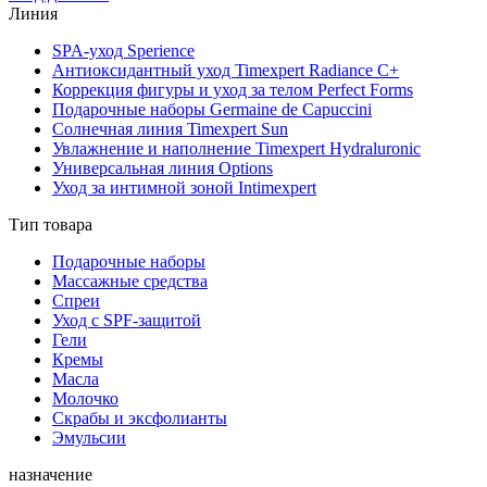
Линия
SPA-уход Sperience
Антиоксидантный уход Timexpert Radiance C+
Коррекция фигуры и уход за телом Perfect Forms
Подарочные наборы Germaine de Capuccini
Солнечная линия Timexpert Sun
Увлажнение и наполнение Timexpert Hydraluronic
Универсальная линия Options
Уход за интимной зоной Intimexpert
Тип товара
Подарочные наборы
Массажные средства
Спреи
Уход с SPF-защитой
Гели
Кремы
Масла
Молочко
Скрабы и эксфолианты
Эмульсии
назначение