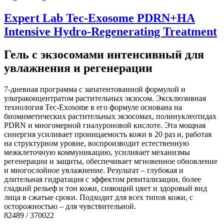
Expert Lab Tec-Exosome PDRN+HA
Intensive Hydro-Regenerating Treatment
Гель с экзосомами интенсивный для
увлажнения и регенерации
7-дневная программа с запатентованной формулой и
ультраконцентратом растительных экзосом. Эксклюзивная
технология Tec-Exosome в его формуле основана на
биомиметических растительных экзосомах, полинуклеотидах
PDRN и многомерной гиалуроновой кислоте. Эта мощная
синергия усиливает проницаемость кожи в 20 раз и, работая
на структурном уровне, воспроизводит естественную
межклеточную коммуникацию, усиливает механизмы
регенерации и защиты, обеспечивает мгновенное обновление
и многослойное увлажнение. Результат – глубокая и
длительная гидратация с эффектом ревитализации, более
гладкий рельеф и тон кожи, сияющий цвет и здоровый вид
лица в сжатые сроки. Подходит для всех типов кожи, с
осторожностью – для чувствительной.
82489 / 370022