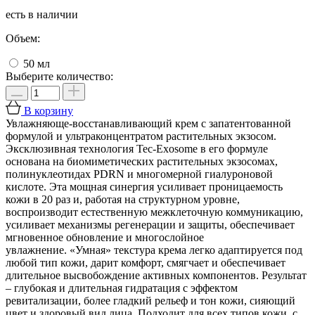
есть в наличии
Объем:
50 мл
Выберите количество:
В корзину
Увлажняюще-восстанавливающий крем с запатентованной
формулой и ультраконцентратом растительных экзосом.
Эксклюзивная технология Tec-Exosome в его формуле
основана на биомиметических растительных экзосомах,
полинуклеотидах PDRN и многомерной гиалуроновой
кислоте. Эта мощная синергия усиливает проницаемость
кожи в 20 раз и, работая на структурном уровне,
воспроизводит естественную межклеточную коммуникацию,
усиливает механизмы регенерации и защиты, обеспечивает
мгновенное обновление и многослойное
увлажнение. «Умная» текстура крема легко адаптируется под
любой тип кожи, дарит комфорт, смягчает и обеспечивает
длительное высвобождение активных компонентов. Результат
– глубокая и длительная гидратация с эффектом
ревитализации, более гладкий рельеф и тон кожи, сияющий
цвет и здоровый вид лица. Подходит для всех типов кожи, с