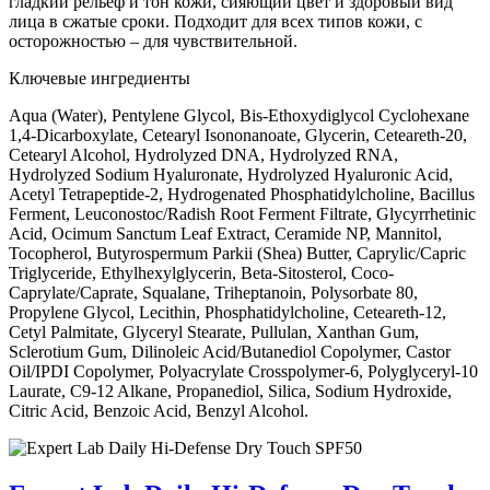
гладкий рельеф и тон кожи, сияющий цвет и здоровый вид
лица в сжатые сроки. Подходит для всех типов кожи, с
осторожностью – для чувствительной.
Ключевые ингредиенты
Aqua (Water), Pentylene Glycol, Bis-Ethoxydiglycol Cyclohexane
1,4-Dicarboxylate, Cetearyl Isononanoate, Glycerin, Ceteareth-20,
Cetearyl Alcohol, Hydrolyzed DNA, Hydrolyzed RNA,
Hydrolyzed Sodium Hyaluronate, Hydrolyzed Hyaluronic Acid,
Acetyl Tetrapeptide-2, Hydrogenated Phosphatidylcholine, Bacillus
Ferment, Leuconostoc/Radish Root Ferment Filtrate, Glycyrrhetinic
Acid, Ocimum Sanctum Leaf Extract, Ceramide NP, Mannitol,
Tocopherol, Butyrospermum Parkii (Shea) Butter, Caprylic/Capric
Triglyceride, Ethylhexylglycerin, Beta-Sitosterol, Coco-
Caprylate/Caprate, Squalane, Triheptanoin, Polysorbate 80,
Propylene Glycol, Lecithin, Phosphatidylcholine, Ceteareth-12,
Cetyl Palmitate, Glyceryl Stearate, Pullulan, Xanthan Gum,
Sclerotium Gum, Dilinoleic Acid/Butanediol Copolymer, Castor
Oil/IPDI Copolymer, Polyacrylate Crosspolymer-6, Polyglyceryl-10
Laurate, C9-12 Alkane, Propanediol, Silica, Sodium Hydroxide,
Citric Acid, Benzoic Acid, Benzyl Alcohol.