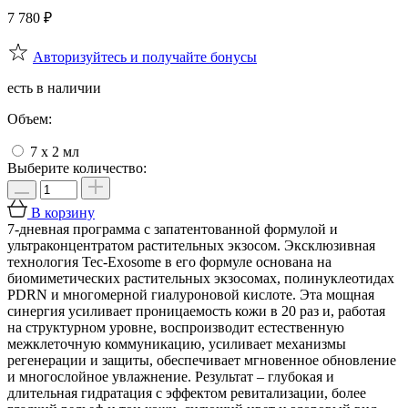
7 780
₽
Авторизуйтесь и получайте бонусы
есть в наличии
Объем:
7 х 2 мл
Выберите количество:
В корзину
7-дневная программа с запатентованной формулой и
ультраконцентратом растительных экзосом. Эксклюзивная
технология Tec-Exosome в его формуле основана на
биомиметических растительных экзосомах, полинуклеотидах
PDRN и многомерной гиалуроновой кислоте. Эта мощная
синергия усиливает проницаемость кожи в 20 раз и, работая
на структурном уровне, воспроизводит естественную
межклеточную коммуникацию, усиливает механизмы
регенерации и защиты, обеспечивает мгновенное обновление
и многослойное увлажнение. Результат – глубокая и
длительная гидратация с эффектом ревитализации, более