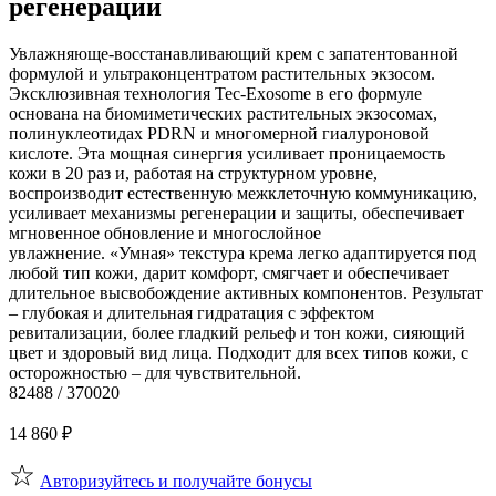
регенерации
Увлажняюще-восстанавливающий крем с запатентованной
формулой и ультраконцентратом растительных экзосом.
Эксклюзивная технология Tec-Exosome в его формуле
основана на биомиметических растительных экзосомах,
полинуклеотидах PDRN и многомерной гиалуроновой
кислоте. Эта мощная синергия усиливает проницаемость
кожи в 20 раз и, работая на структурном уровне,
воспроизводит естественную межклеточную коммуникацию,
усиливает механизмы регенерации и защиты, обеспечивает
мгновенное обновление и многослойное
увлажнение. «Умная» текстура крема легко адаптируется под
любой тип кожи, дарит комфорт, смягчает и обеспечивает
длительное высвобождение активных компонентов. Результат
– глубокая и длительная гидратация с эффектом
ревитализации, более гладкий рельеф и тон кожи, сияющий
цвет и здоровый вид лица. Подходит для всех типов кожи, с
осторожностью – для чувствительной.
82488 / 370020
14 860
₽
Авторизуйтесь и получайте бонусы