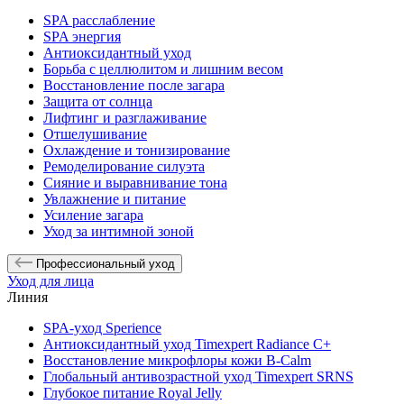
SPA расслабление
SPA энергия
Антиоксидантный уход
Борьба с целлюлитом и лишним весом
Восстановление после загара
Защита от солнца
Лифтинг и разглаживание
Отшелушивание
Охлаждение и тонизирование
Ремоделирование силуэта
Сияние и выравнивание тона
Увлажнение и питание
Усиление загара
Уход за интимной зоной
Профессиональный уход
Уход для лица
Линия
SPA-уход Sperience
Антиоксидантный уход Timexpert Radiance C+
Восстановление микрофлоры кожи B-Calm
Глобальный антивозрастной уход Timexpert SRNS
Глубокое питание Royal Jelly