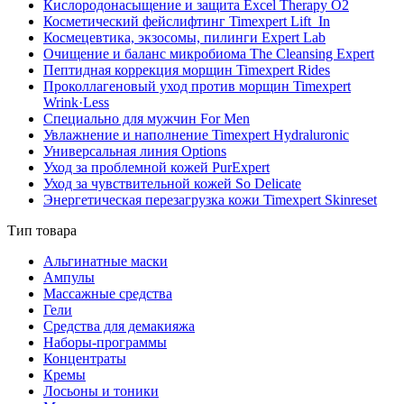
Кислородонасыщение и защита Excel Therapy O2
Косметический фейслифтинг Timexpert Lift_In
Космецевтика, экзосомы, пилинги Expert Lab
Очищение и баланс микробиома The Cleansing Expert
Пептидная коррекция морщин Timexpert Rides
Проколлагеновый уход против морщин Timexpert
Wrink·Less
Специально для мужчин For Men
Увлажнение и наполнение Timexpert Hydraluronic
Универсальная линия Options
Уход за проблемной кожей PurExpert
Уход за чувствительной кожей So Delicate
Энергетическая перезагрузка кожи Timexpert Skinreset
Тип товара
Альгинатные маски
Ампулы
Массажные средства
Гели
Средства для демакияжа
Наборы-программы
Концентраты
Кремы
Лосьоны и тоники