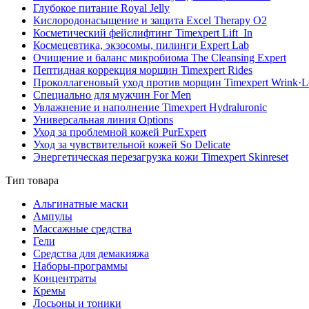
Глубокое питание Royal Jelly
Кислородонасыщение и защита Excel Therapy O2
Косметический фейслифтинг Timexpert Lift_In
Космецевтика, экзосомы, пилинги Expert Lab
Очищение и баланс микробиома The Cleansing Expert
Пептидная коррекция морщин Timexpert Rides
Проколлагеновый уход против морщин Timexpert Wrink·L
Специально для мужчин For Men
Увлажнение и наполнение Timexpert Hydraluronic
Универсальная линия Options
Уход за проблемной кожей PurExpert
Уход за чувствительной кожей So Delicate
Энергетическая перезагрузка кожи Timexpert Skinreset
Тип товара
Альгинатные маски
Ампулы
Массажные средства
Гели
Средства для демакияжа
Наборы-программы
Концентраты
Кремы
Лосьоны и тоники