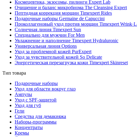
Космецевтика, экзосомы, пилинги Expert Lab
Очищение и баланс микробиома The Cleansing Expert
Пептидная коррекция морщин Timexpert Rides
Подарочные наборы Germaine de Capuccini
Проколлагеновый уход против морщин Timexpert Wrink·L
Солнечная линия Timexpert Sun
Специально для мужчин For Men
Увлажнение и наполнение Timexpert Hydraluronic
Универсальная линия Options
Уход за проблемной кожей PurExpert
Уход за чувствительной кожей So Delicate
Энергетическая перезагрузка кожи Timexpert Skinreset
Тип товара
Подарочные наборы
Уход для области вокруг глаз
Ампулы
Уход с SPF-защитой
Уход для губ
Гели
Средства для демакияжа
Наборы-программы
Концентраты
Кремы