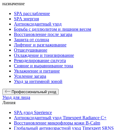
назначение
SPA расслабление
SPA энергия
Антиоксидантный уход
Борьба с целлюлитом и лишним весом
Восстановление после загара
Защита от солнца
Лифтинг и разглаживание
Отшелушивание
Охлаждение и тонизирование
Ремоделирование силуэта
Сияние и выравнивание тона
Увлажнение и питание
Усиление загара
Уход за интимной зоной
Профессиональный уход
Уход для лица
Линия
SPA-уход Sperience
Антиоксидантный уход Timexpert Radiance C+
Восстановление микрофлоры кожи B-Calm
Глобальный антивозрастной уход Timexpert SRNS