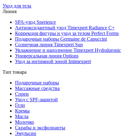
Уход для тела
Линия
SPA-уход Sperience
Антиоксидантный уход Timexpert Radiance C+
Коррекция фигуры и уход за телом Perfect Forms
Подарочные наборы Germaine de Capuccini
Солнечная линия Timexpert Sun
Увлажнение и наполнение Timexpert Hydraluronic
Универсальная линия Options
Уход за интимной зоной Intimexpert
Тип товара
Подарочные наборы
Массажные средства
Спреи
Уход с SPF-защитой
Гели
Кремы
Масла
Молочко
Скрабы и эксфолианты
Эмульсии