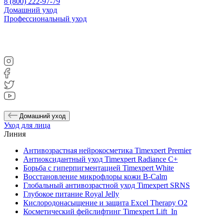
8 (800) 222-97-79
Домашний уход
Профессиональный уход
Домашний уход
Уход для лица
Линия
Антивозрастная нейрокосметика Timexpert Premier
Антиоксидантный уход Timexpert Radiance C+
Борьба с гиперпигментацией Timexpert White
Восстановление микрофлоры кожи B-Calm
Глобальный антивозрастной уход Timexpert SRNS
Глубокое питание Royal Jelly
Кислородонасыщение и защита Excel Therapy O2
Косметический фейслифтинг Timexpert Lift_In