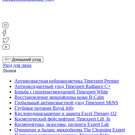
Домашний уход
Уход для лица
Линия
Антивозрастная нейрокосметика Timexpert Premier
Антиоксидантный уход Timexpert Radiance C+
Борьба с гиперпигментацией Timexpert White
Восстановление микрофлоры кожи B-Calm
Глобальный антивозрастной уход Timexpert SRNS
Глубокое питание Royal Jelly
Кислородонасыщение и защита Excel Therapy O2
Косметический фейслифтинг Timexpert Lift_In
Космецевтика, экзосомы, пилинги Expert Lab
Очищение и баланс микробиома The Cleansing Expert