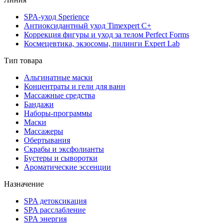
SPA-уход Sperience
Антиоксидантный уход Timexpert C+
Коррекция фигуры и уход за телом Perfect Forms
Космецевтика, экзосомы, пилинги Expert Lab
Тип товара
Альгинатные маски
Концентраты и гели для ванн
Массажные средства
Бандажи
Наборы-программы
Маски
Массажеры
Обертывания
Скрабы и эксфолианты
Бустеры и сыворотки
Ароматические эссенции
Назначение
SPA детоксикация
SPA расслабление
SPA энергия