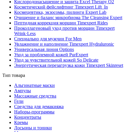
Кислородонасыщение и защита Excel Therapy O2
Косметический фейслифтинг Timexpert Lift_In
Космецевтика, экзосомы, пилинги Expert Lab
Очищение и баланс микробиома The Cleansing Expert
Пептидная коррекция морщин Timexpert Rides
Проколлагеновый уход против морщин Timexpert
Wrink·Less
Специально для мужчин For Men
Увлажнение и наполнение Timexpert Hydraluronic
Универсальная линия Options
Уход за проблемной кожей PurExpert
Уход за чувствительной кожей So Delicate
Энергетическая перезагрузка кожи Timexpert Skinreset
Тип товара
Альгинатные маски
Ампулы
Массажные средства
Гели
Средства для демакияжа
Наборы-программы
Концентраты
Кремы
Лосьоны и тоники