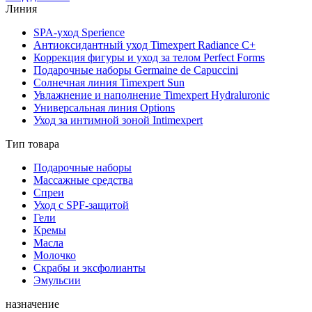
Линия
SPA-уход Sperience
Антиоксидантный уход Timexpert Radiance C+
Коррекция фигуры и уход за телом Perfect Forms
Подарочные наборы Germaine de Capuccini
Солнечная линия Timexpert Sun
Увлажнение и наполнение Timexpert Hydraluronic
Универсальная линия Options
Уход за интимной зоной Intimexpert
Тип товара
Подарочные наборы
Массажные средства
Спреи
Уход с SPF-защитой
Гели
Кремы
Масла
Молочко
Скрабы и эксфолианты
Эмульсии
назначение