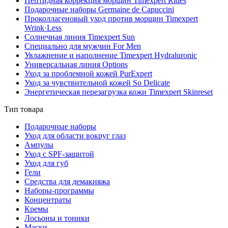
Пептидная коррекция морщин Timexpert Rides
Подарочные наборы Germaine de Capuccini
Проколлагеновый уход против морщин Timexpert
Wrink·Less
Солнечная линия Timexpert Sun
Специально для мужчин For Men
Увлажнение и наполнение Timexpert Hydraluronic
Универсальная линия Options
Уход за проблемной кожей PurExpert
Уход за чувствительной кожей So Delicate
Энергетическая перезагрузка кожи Timexpert Skinreset
Тип товара
Подарочные наборы
Уход для области вокруг глаз
Ампулы
Уход с SPF-защитой
Уход для губ
Гели
Средства для демакияжа
Наборы-программы
Концентраты
Кремы
Лосьоны и тоники
Маски