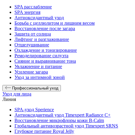
SPA расслабление
SPA энергия
Антиоксидантный уход
Борьба с целлюлитом и лишним весом
Восстановление после загара
Защита от солнца
Лифтинг и разглаживание
Отшелушивание
Охлаждение и тонизирование
Ремоделирование силуэта
Сияние и выравнивание тона
Увлажнение и питание
Усиление загара
Уход за интимной зоной
Профессиональный уход
Уход для лица
Линия
SPA-уход Sperience
Антиоксидантный уход Timexpert Radiance C+
Восстановление микрофлоры кожи B-Calm
Глобальный антивозрастной уход Timexpert SRNS
Глубокое питание Royal Jelly