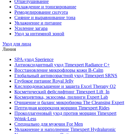
Отшелушивание
Охлаждение и тонизирование
Ремоделирование силуэта
Сияние и выравнивание тона
Увлажнение и питание
Усиление загара
Уход за интимной зоной
Уход для лица
Линия
SPA-уход Sperience
Антиоксидантный уход Timexpert Radiance C+
Восстановление микрофлоры кожи B-Calm
Глобальный антивозрастной уход Timexpert SRNS
Глубокое питание Royal Jelly
Кислородонасыщение и защита Excel Therapy O2
Косметический фейслифтинг Timexpert Lift_In
Космецевтика, экзосомы, пилинги Expert Lab
Очищение и баланс микробиома The Cleansing Expert
Пептидная коррекция морщин Timexpert Rides
Проколлагеновый уход против морщин Timexpert
Wrink·Less
Специально для мужчин For Men
Увлажнение и наполнение Timexpert Hydraluronic