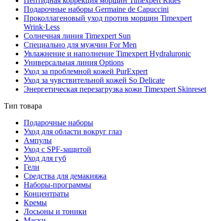
Пептидная коррекция морщин Timexpert Rides
Подарочные наборы Germaine de Capuccini
Проколлагеновый уход против морщин Timexpert
Wrink·Less
Солнечная линия Timexpert Sun
Специально для мужчин For Men
Увлажнение и наполнение Timexpert Hydraluronic
Универсальная линия Options
Уход за проблемной кожей PurExpert
Уход за чувствительной кожей So Delicate
Энергетическая перезагрузка кожи Timexpert Skinreset
Тип товара
Подарочные наборы
Уход для области вокруг глаз
Ампулы
Уход с SPF-защитой
Уход для губ
Гели
Средства для демакияжа
Наборы-программы
Концентраты
Кремы
Лосьоны и тоники
Маски