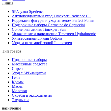
Линия
SPA-уход Sperience
Антиоксидантный уход Timexpert Radiance C+
Коррекция фигуры и уход за телом Perfect Forms
Подарочные наборы Germaine de Capuccini
Солнечная линия Timexpert Sun
Увлажнение и наполнение Timexpert Hydraluronic
Универсальная линия Options
Уход за интимной зоной Intimexpert
Тип товара
Подарочные наборы
Массажные средства
Спреи
Уход с SPF-защитой
Гели
Кремы
Масла
Молочко
Скрабы и эксфолианты
Эмульсии
назначение