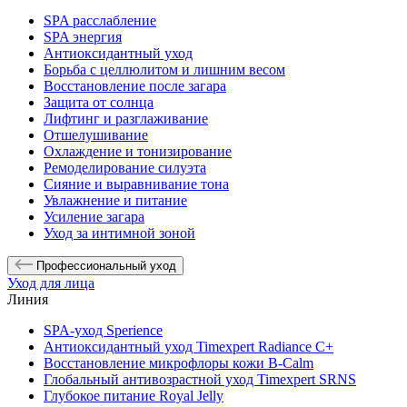
SPA расслабление
SPA энергия
Антиоксидантный уход
Борьба с целлюлитом и лишним весом
Восстановление после загара
Защита от солнца
Лифтинг и разглаживание
Отшелушивание
Охлаждение и тонизирование
Ремоделирование силуэта
Сияние и выравнивание тона
Увлажнение и питание
Усиление загара
Уход за интимной зоной
Профессиональный уход
Уход для лица
Линия
SPA-уход Sperience
Антиоксидантный уход Timexpert Radiance C+
Восстановление микрофлоры кожи B-Calm
Глобальный антивозрастной уход Timexpert SRNS
Глубокое питание Royal Jelly