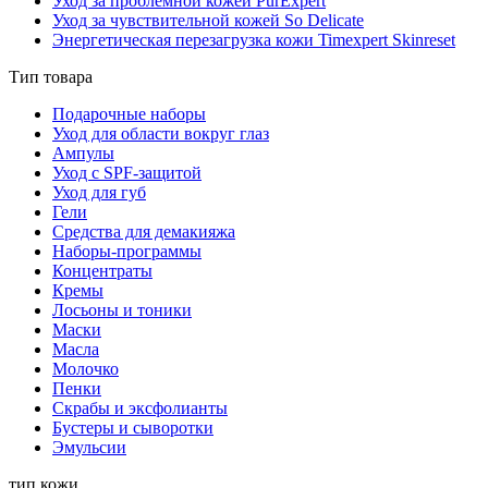
Уход за проблемной кожей PurExpert
Уход за чувствительной кожей So Delicate
Энергетическая перезагрузка кожи Timexpert Skinreset
Тип товара
Подарочные наборы
Уход для области вокруг глаз
Ампулы
Уход с SPF-защитой
Уход для губ
Гели
Средства для демакияжа
Наборы-программы
Концентраты
Кремы
Лосьоны и тоники
Маски
Масла
Молочко
Пенки
Скрабы и эксфолианты
Бустеры и сыворотки
Эмульсии
тип кожи