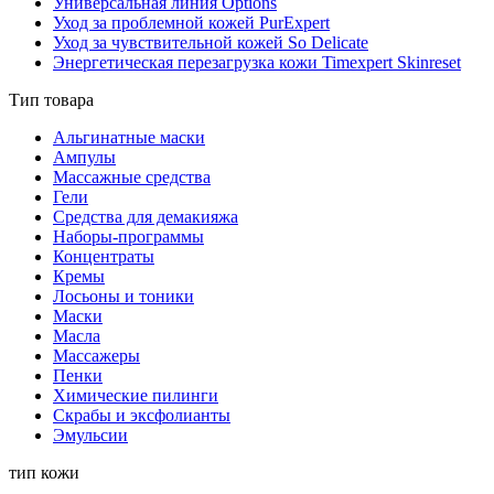
Универсальная линия Options
Уход за проблемной кожей PurExpert
Уход за чувствительной кожей So Delicate
Энергетическая перезагрузка кожи Timexpert Skinreset
Тип товара
Альгинатные маски
Ампулы
Массажные средства
Гели
Средства для демакияжа
Наборы-программы
Концентраты
Кремы
Лосьоны и тоники
Маски
Масла
Массажеры
Пенки
Химические пилинги
Скрабы и эксфолианты
Эмульсии
тип кожи