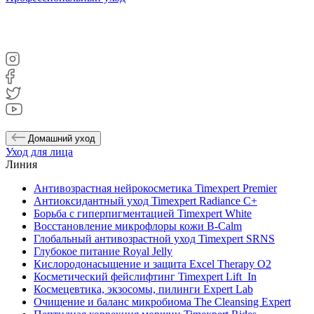
Домашний уход
Уход для лица
Линия
Антивозрастная нейрокосметика Timexpert Premier
Антиоксидантный уход Timexpert Radiance C+
Борьба с гиперпигментацией Timexpert White
Восстановление микрофлоры кожи B-Calm
Глобальный антивозрастной уход Timexpert SRNS
Глубокое питание Royal Jelly
Кислородонасыщение и защита Excel Therapy O2
Косметический фейслифтинг Timexpert Lift_In
Космецевтика, экзосомы, пилинги Expert Lab
Очищение и баланс микробиома The Cleansing Expert