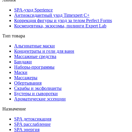
SPA-уход Sperience
Антиоксидантный уход Timexpert C+
Коррекция фигуры и уход за телом Perfect Forms
Космецевтика, экзосомы, пилинги Expert Lab
Тип товара
Альгинатные маски
Концентраты и гели для ванн
Массажные средства
Бандажи
Наборы-программы
Маски
Массажеры
Обертывания
Скрабы и эксфолианты
Бустеры и сыворотки
Ароматические эссенции
Назначение
SPA детоксикация
SPA расслабление
SPA энергия