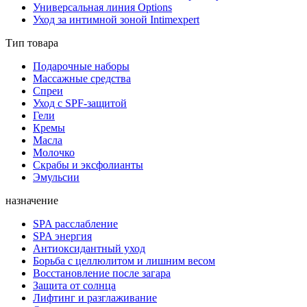
Универсальная линия Options
Уход за интимной зоной Intimexpert
Тип товара
Подарочные наборы
Массажные средства
Спреи
Уход с SPF-защитой
Гели
Кремы
Масла
Молочко
Скрабы и эксфолианты
Эмульсии
назначение
SPA расслабление
SPA энергия
Антиоксидантный уход
Борьба с целлюлитом и лишним весом
Восстановление после загара
Защита от солнца
Лифтинг и разглаживание