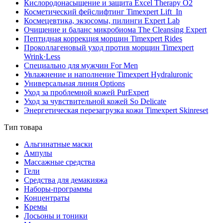
Кислородонасыщение и защита Excel Therapy O2
Косметический фейслифтинг Timexpert Lift_In
Космецевтика, экзосомы, пилинги Expert Lab
Очищение и баланс микробиома The Cleansing Expert
Пептидная коррекция морщин Timexpert Rides
Проколлагеновый уход против морщин Timexpert
Wrink·Less
Специально для мужчин For Men
Увлажнение и наполнение Timexpert Hydraluronic
Универсальная линия Options
Уход за проблемной кожей PurExpert
Уход за чувствительной кожей So Delicate
Энергетическая перезагрузка кожи Timexpert Skinreset
Тип товара
Альгинатные маски
Ампулы
Массажные средства
Гели
Средства для демакияжа
Наборы-программы
Концентраты
Кремы
Лосьоны и тоники