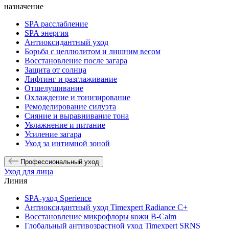
назначение
SPA расслабление
SPA энергия
Антиоксидантный уход
Борьба с целлюлитом и лишним весом
Восстановление после загара
Защита от солнца
Лифтинг и разглаживание
Отшелушивание
Охлаждение и тонизирование
Ремоделирование силуэта
Сияние и выравнивание тона
Увлажнение и питание
Усиление загара
Уход за интимной зоной
Профессиональный уход
Уход для лица
Линия
SPA-уход Sperience
Антиоксидантный уход Timexpert Radiance C+
Восстановление микрофлоры кожи B-Calm
Глобальный антивозрастной уход Timexpert SRNS