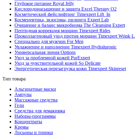
Глубокое питание Royal Jelly
Кислородонасыщение и защита Excel Therapy O2
Косметический фейслифтинг Timexpert Lift_In
Космецевтика, экзосомы, пилинги Expert Lab
Очищение и баланс микробиома The Cleansing Expert
Пептидная коррекция морщин Timexpert Rides
Проколлагеновый уход против морщин Timexpert Wrink·L
Специально для мужчин For Men
Увлажнение и наполнение Timexpert Hydraluronic
Универсальная линия Options
Уход за проблемной кожей PurExpert
Уход за чувствительной кожей So Delicate
Энергетическая перезагрузка кожи Timexpert Skinreset
Тип товара
Альгинатные маски
Ампулы
Массажные средства
Гели
Средства для демакияжа
Наборы-программы
Концентраты
Кремы
Лосьоны и тоники