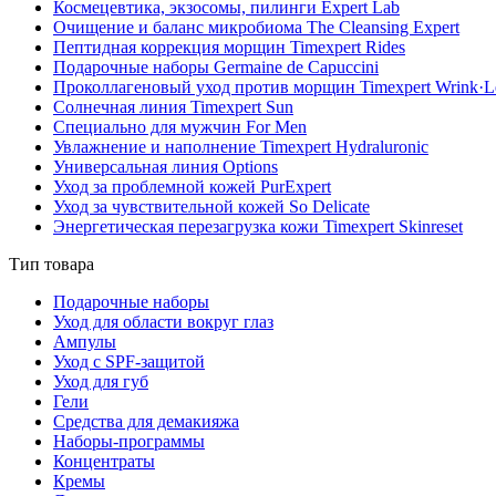
Космецевтика, экзосомы, пилинги Expert Lab
Очищение и баланс микробиома The Cleansing Expert
Пептидная коррекция морщин Timexpert Rides
Подарочные наборы Germaine de Capuccini
Проколлагеновый уход против морщин Timexpert Wrink·L
Солнечная линия Timexpert Sun
Специально для мужчин For Men
Увлажнение и наполнение Timexpert Hydraluronic
Универсальная линия Options
Уход за проблемной кожей PurExpert
Уход за чувствительной кожей So Delicate
Энергетическая перезагрузка кожи Timexpert Skinreset
Тип товара
Подарочные наборы
Уход для области вокруг глаз
Ампулы
Уход с SPF-защитой
Уход для губ
Гели
Средства для демакияжа
Наборы-программы
Концентраты
Кремы