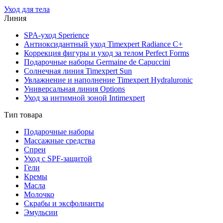
Уход для тела
Линия
SPA-уход Sperience
Антиоксидантный уход Timexpert Radiance C+
Коррекция фигуры и уход за телом Perfect Forms
Подарочные наборы Germaine de Capuccini
Солнечная линия Timexpert Sun
Увлажнение и наполнение Timexpert Hydraluronic
Универсальная линия Options
Уход за интимной зоной Intimexpert
Тип товара
Подарочные наборы
Массажные средства
Спреи
Уход с SPF-защитой
Гели
Кремы
Масла
Молочко
Скрабы и эксфолианты
Эмульсии