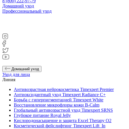
8 (800) 222-97-79
Домашний уход
Профессиональный уход
Домашний уход
Уход для лица
Линия
Антивозрастная нейрокосметика Timexpert Premier
Антиоксидантный уход Timexpert Radiance C+
Борьба с гиперпигментацией Timexpert White
Восстановление микрофлоры кожи B-Calm
Глобальный антивозрастной уход Timexpert SRNS
Глубокое питание Royal Jelly
Кислородонасыщение и защита Excel Therapy O2
Косметический фейслифтинг Timexpert Lift_In