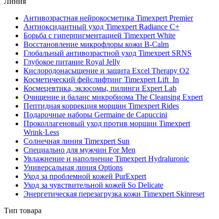
Линия
Антивозрастная нейрокосметика Timexpert Premier
Антиоксидантный уход Timexpert Radiance C+
Борьба с гиперпигментацией Timexpert White
Восстановление микрофлоры кожи B-Calm
Глобальный антивозрастной уход Timexpert SRNS
Глубокое питание Royal Jelly
Кислородонасыщение и защита Excel Therapy O2
Косметический фейслифтинг Timexpert Lift_In
Космецевтика, экзосомы, пилинги Expert Lab
Очищение и баланс микробиома The Cleansing Expert
Пептидная коррекция морщин Timexpert Rides
Подарочные наборы Germaine de Capuccini
Проколлагеновый уход против морщин Timexpert
Wrink·Less
Солнечная линия Timexpert Sun
Специально для мужчин For Men
Увлажнение и наполнение Timexpert Hydraluronic
Универсальная линия Options
Уход за проблемной кожей PurExpert
Уход за чувствительной кожей So Delicate
Энергетическая перезагрузка кожи Timexpert Skinreset
Тип товара