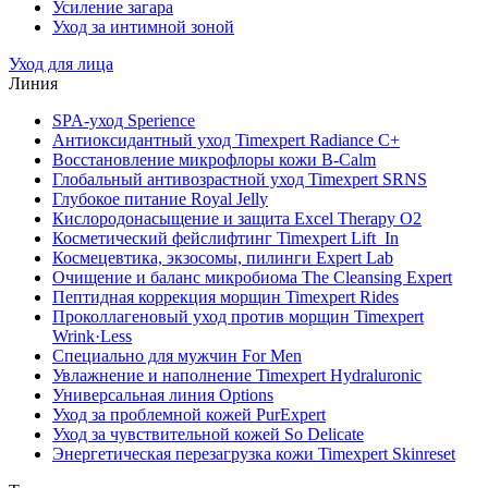
Усиление загара
Уход за интимной зоной
Уход для лица
Линия
SPA-уход Sperience
Антиоксидантный уход Timexpert Radiance C+
Восстановление микрофлоры кожи B-Calm
Глобальный антивозрастной уход Timexpert SRNS
Глубокое питание Royal Jelly
Кислородонасыщение и защита Excel Therapy O2
Косметический фейслифтинг Timexpert Lift_In
Космецевтика, экзосомы, пилинги Expert Lab
Очищение и баланс микробиома The Cleansing Expert
Пептидная коррекция морщин Timexpert Rides
Проколлагеновый уход против морщин Timexpert
Wrink·Less
Специально для мужчин For Men
Увлажнение и наполнение Timexpert Hydraluronic
Универсальная линия Options
Уход за проблемной кожей PurExpert
Уход за чувствительной кожей So Delicate
Энергетическая перезагрузка кожи Timexpert Skinreset