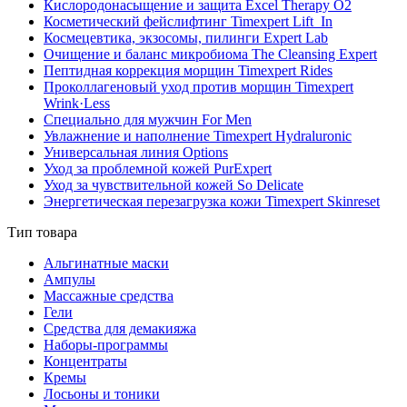
Кислородонасыщение и защита Excel Therapy O2
Косметический фейслифтинг Timexpert Lift_In
Космецевтика, экзосомы, пилинги Expert Lab
Очищение и баланс микробиома The Cleansing Expert
Пептидная коррекция морщин Timexpert Rides
Проколлагеновый уход против морщин Timexpert
Wrink·Less
Специально для мужчин For Men
Увлажнение и наполнение Timexpert Hydraluronic
Универсальная линия Options
Уход за проблемной кожей PurExpert
Уход за чувствительной кожей So Delicate
Энергетическая перезагрузка кожи Timexpert Skinreset
Тип товара
Альгинатные маски
Ампулы
Массажные средства
Гели
Средства для демакияжа
Наборы-программы
Концентраты
Кремы
Лосьоны и тоники