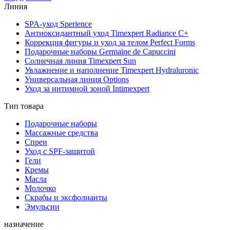
Линия
SPA-уход Sperience
Антиоксидантный уход Timexpert Radiance C+
Коррекция фигуры и уход за телом Perfect Forms
Подарочные наборы Germaine de Capuccini
Солнечная линия Timexpert Sun
Увлажнение и наполнение Timexpert Hydraluronic
Универсальная линия Options
Уход за интимной зоной Intimexpert
Тип товара
Подарочные наборы
Массажные средства
Спреи
Уход с SPF-защитой
Гели
Кремы
Масла
Молочко
Скрабы и эксфолианты
Эмульсии
назначение