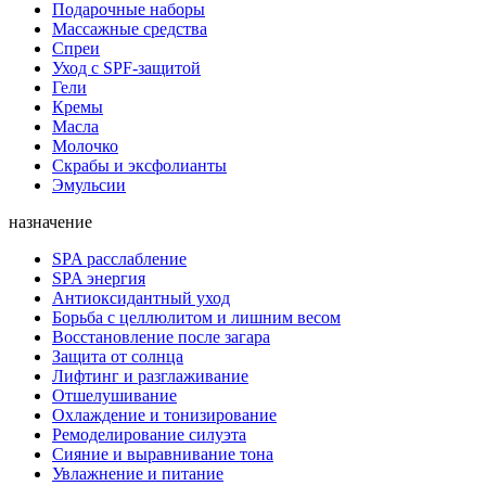
Подарочные наборы
Массажные средства
Спреи
Уход с SPF-защитой
Гели
Кремы
Масла
Молочко
Скрабы и эксфолианты
Эмульсии
назначение
SPA расслабление
SPA энергия
Антиоксидантный уход
Борьба с целлюлитом и лишним весом
Восстановление после загара
Защита от солнца
Лифтинг и разглаживание
Отшелушивание
Охлаждение и тонизирование
Ремоделирование силуэта
Сияние и выравнивание тона
Увлажнение и питание