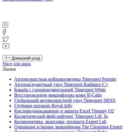
Домашний уход
Уход для лица
Линия
Антивозрастная нейрокосметика Timexpert Premier
Антиоксидантный уход Timexpert Radiance C+
Борьба с гиперпигментацией Timexpert White
Восстановление микрофлоры кожи B-Calm
Глобальный антивозрастной уход Timexpert SRNS
Глубокое питание Royal Jelly
Кислородонасыщение и защита Excel Therapy O2
Косметический фейслифтинг Timexpert Lift_In
Космецевтика, экзосомы, пилинги Expert Lab
Очищение и баланс микробиома The Cleansing Expert