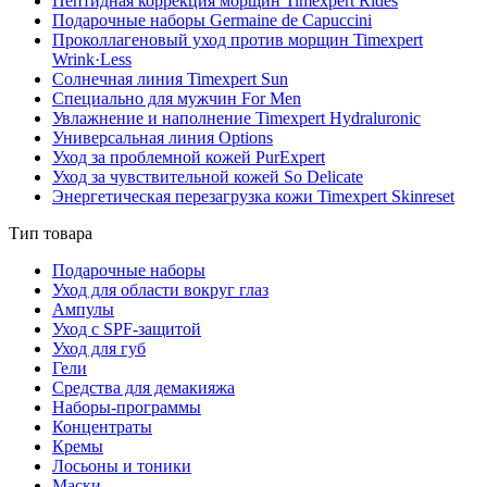
Пептидная коррекция морщин Timexpert Rides
Подарочные наборы Germaine de Capuccini
Проколлагеновый уход против морщин Timexpert
Wrink·Less
Солнечная линия Timexpert Sun
Специально для мужчин For Men
Увлажнение и наполнение Timexpert Hydraluronic
Универсальная линия Options
Уход за проблемной кожей PurExpert
Уход за чувствительной кожей So Delicate
Энергетическая перезагрузка кожи Timexpert Skinreset
Тип товара
Подарочные наборы
Уход для области вокруг глаз
Ампулы
Уход с SPF-защитой
Уход для губ
Гели
Средства для демакияжа
Наборы-программы
Концентраты
Кремы
Лосьоны и тоники
Маски