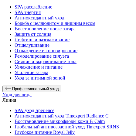
SPA расслабление
SPA энергия
Антиоксидантный уход
Борьба с целлюлитом и лишним весом
Восстановление после загара
Защита от солнца
Лифтинг и разглаживание
Отшелушивание
Охлаждение и тонизирование
Ремоделирование силуэта
Сияние и выравнивание тона
Увлажнение и питание
Усиление загара
Уход за интимной зоной
Профессиональный уход
Уход для лица
Линия
SPA-уход Sperience
Антиоксидантный уход Timexpert Radiance C+
Восстановление микрофлоры кожи B-Calm
Глобальный антивозрастной уход Timexpert SRNS
Глубокое питание Royal Jelly