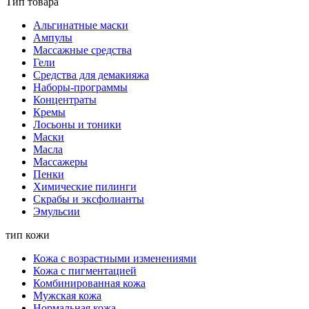
Тип товара
Альгинатные маски
Ампулы
Массажные средства
Гели
Средства для демакияжа
Наборы-программы
Концентраты
Кремы
Лосьоны и тоники
Маски
Масла
Массажеры
Пенки
Химические пилинги
Скрабы и эксфолианты
Эмульсии
тип кожи
Кожа с возрастными изменениями
Кожа с пигментацией
Комбинированная кожа
Мужская кожа
Нормальная кожа