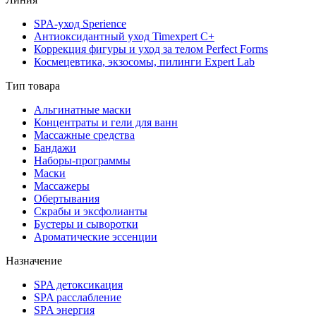
SPA-уход Sperience
Антиоксидантный уход Timexpert C+
Коррекция фигуры и уход за телом Perfect Forms
Космецевтика, экзосомы, пилинги Expert Lab
Тип товара
Альгинатные маски
Концентраты и гели для ванн
Массажные средства
Бандажи
Наборы-программы
Маски
Массажеры
Обертывания
Скрабы и эксфолианты
Бустеры и сыворотки
Ароматические эссенции
Назначение
SPA детоксикация
SPA расслабление
SPA энергия