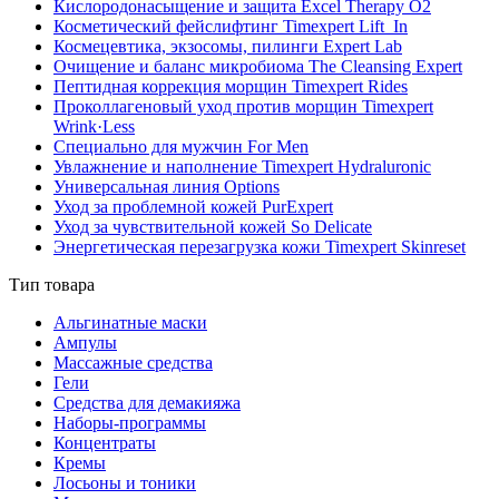
Кислородонасыщение и защита Excel Therapy O2
Косметический фейслифтинг Timexpert Lift_In
Космецевтика, экзосомы, пилинги Expert Lab
Очищение и баланс микробиома The Cleansing Expert
Пептидная коррекция морщин Timexpert Rides
Проколлагеновый уход против морщин Timexpert
Wrink·Less
Специально для мужчин For Men
Увлажнение и наполнение Timexpert Hydraluronic
Универсальная линия Options
Уход за проблемной кожей PurExpert
Уход за чувствительной кожей So Delicate
Энергетическая перезагрузка кожи Timexpert Skinreset
Тип товара
Альгинатные маски
Ампулы
Массажные средства
Гели
Средства для демакияжа
Наборы-программы
Концентраты
Кремы
Лосьоны и тоники