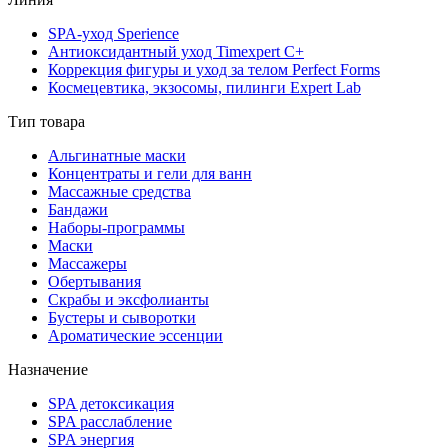
SPA-уход Sperience
Антиоксидантный уход Timexpert C+
Коррекция фигуры и уход за телом Perfect Forms
Космецевтика, экзосомы, пилинги Expert Lab
Тип товара
Альгинатные маски
Концентраты и гели для ванн
Массажные средства
Бандажи
Наборы-программы
Маски
Массажеры
Обертывания
Скрабы и эксфолианты
Бустеры и сыворотки
Ароматические эссенции
Назначение
SPA детоксикация
SPA расслабление
SPA энергия