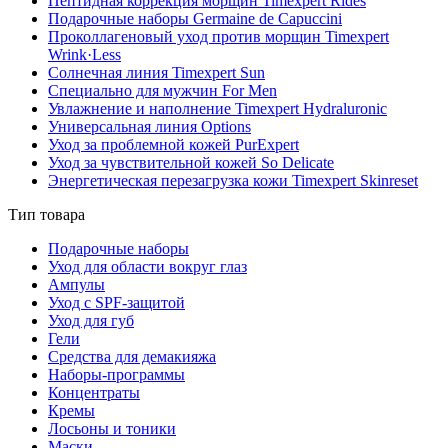
Пептидная коррекция морщин Timexpert Rides
Подарочные наборы Germaine de Capuccini
Проколлагеновый уход против морщин Timexpert
Wrink·Less
Солнечная линия Timexpert Sun
Специально для мужчин For Men
Увлажнение и наполнение Timexpert Hydraluronic
Универсальная линия Options
Уход за проблемной кожей PurExpert
Уход за чувствительной кожей So Delicate
Энергетическая перезагрузка кожи Timexpert Skinreset
Тип товара
Подарочные наборы
Уход для области вокруг глаз
Ампулы
Уход с SPF-защитой
Уход для губ
Гели
Средства для демакияжа
Наборы-программы
Концентраты
Кремы
Лосьоны и тоники
Маски