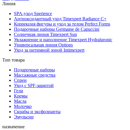
Линия
SPA-уход Sperience
Антиоксидантный уход Timexpert Radiance C+
Коррекция фигуры и уход за телом Perfect Forms
Подарочные наборы Germaine de Capuccini
Солнечная линия Timexpert Sun
Увлажнение и наполнение Timexpert Hydraluronic
Универсальная линия Options
Уход за интимной зоной Intimexpert
Тип товара
Подарочные наборы
Массажные средства
Спреи
Уход с SPF-защитой
Гели
Кремы
Масла
Молочко
Скрабы и эксфолианты
Эмульсии
назначение