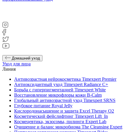
Домашний уход
Уход для лица
Линия
Антивозрастная нейрокосметика Timexpert Premier
Антиоксидантный уход Timexpert Radiance C+
Борьба с гиперпигментацией Timexpert White
Восстановление микрофлоры кожи B-Calm
Глобальный антивозрастной уход Timexpert SRNS
Глубокое питание Royal Jelly
Кислородонасыщение и защита Excel Therapy O2
Косметический фейслифтинг Timexpert Lift_In
Космецевтика, экзосомы, пилинги Expert Lab
Очищение и баланс микробиома The Cleansing Expert