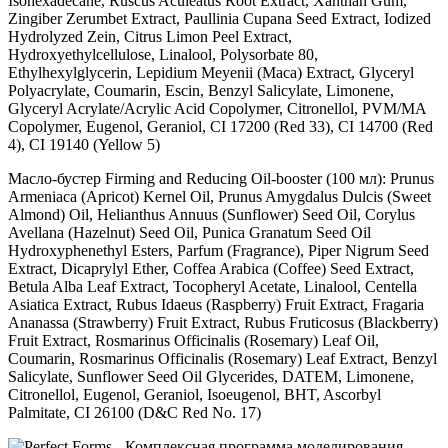
Isohexadecane, Ruscus Aculeatus Root Extract, Xanthan Gum,
Zingiber Zerumbet Extract, Paullinia Cupana Seed Extract, Iodized
Hydrolyzed Zein, Citrus Limon Peel Extract,
Hydroxyethylcellulose, Linalool, Polysorbate 80,
Ethylhexylglycerin, Lepidium Meyenii (Maca) Extract, Glyceryl
Polyacrylate, Coumarin, Escin, Benzyl Salicylate, Limonene,
Glyceryl Acrylate/Acrylic Acid Copolymer, Citronellol, PVM/MA
Copolymer, Eugenol, Geraniol, CI 17200 (Red 33), CI 14700 (Red
4), CI 19140 (Yellow 5)
Масло-бустер Firming and Reducing Oil-booster (100 мл): Prunus
Armeniaca (Apricot) Kernel Oil, Prunus Amygdalus Dulcis (Sweet
Almond) Oil, Helianthus Annuus (Sunflower) Seed Oil, Corylus
Avellana (Hazelnut) Seed Oil, Punica Granatum Seed Oil
Hydroxyphenethyl Esters, Parfum (Fragrance), Piper Nigrum Seed
Extract, Dicaprylyl Ether, Coffea Arabica (Coffee) Seed Extract,
Betula Alba Leaf Extract, Tocopheryl Acetate, Linalool, Centella
Asiatica Extract, Rubus Idaeus (Raspberry) Fruit Extract, Fragaria
Ananassa (Strawberry) Fruit Extract, Rubus Fruticosus (Blackberry)
Fruit Extract, Rosmarinus Officinalis (Rosemary) Leaf Oil,
Coumarin, Rosmarinus Officinalis (Rosemary) Leaf Extract, Benzyl
Salicylate, Sunflower Seed Oil Glycerides, DATEM, Limonene,
Citronellol, Eugenol, Geraniol, Isoeugenol, BHT, Ascorbyl
Palmitate, CI 26100 (D&C Red No. 17)