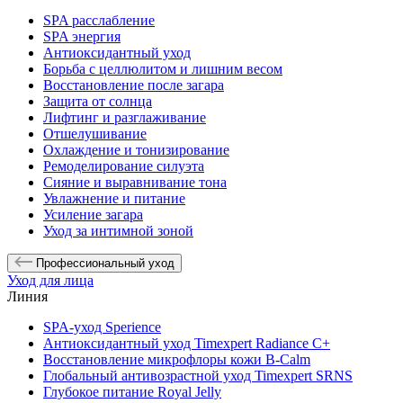
SPA расслабление
SPA энергия
Антиоксидантный уход
Борьба с целлюлитом и лишним весом
Восстановление после загара
Защита от солнца
Лифтинг и разглаживание
Отшелушивание
Охлаждение и тонизирование
Ремоделирование силуэта
Сияние и выравнивание тона
Увлажнение и питание
Усиление загара
Уход за интимной зоной
Профессиональный уход
Уход для лица
Линия
SPA-уход Sperience
Антиоксидантный уход Timexpert Radiance C+
Восстановление микрофлоры кожи B-Calm
Глобальный антивозрастной уход Timexpert SRNS
Глубокое питание Royal Jelly