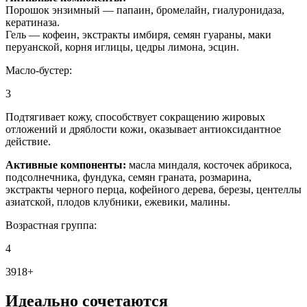
Порошок энзимный — папаин, бромелайн, гиалуронидаза,
кератиназа.
Гель — кофеин, экстракты имбиря, семян гуараны, маки
перуанской, корня иглицы, цедры лимона, эсцин.
Масло-бустер:
3
Подтягивает кожу, способствует сокращению жировых
отложений и дряблости кожи, оказывает антиоксидантное
действие.
Активные компоненты:
масла миндаля, косточек абрикоса,
подсолнечника, фундука, семян граната, розмарина,
экстракты черного перца, кофейного дерева, березы, центеллы
азиатской, плодов клубники, ежевики, малины.
Возрастная группа:
4
3918+
Идеально сочетаются