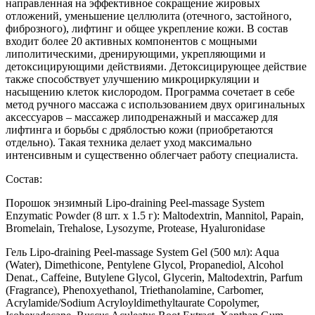
направленная на эффективное сокращение жировых
отложений, уменьшение целлюлита (отечного, застойного,
фиброзного), лифтинг и общее укрепление кожи. В состав
входит более 20 активных компонентов с мощными
липолитическими, дренирующими, укрепляющими и
детоксицирующими действиями. Детоксицирующее действие
также способствует улучшению микроциркуляции и
насыщению клеток кислородом. Программа сочетает в себе
метод ручного массажа с использованием двух оригинальных
аксессуаров – массажер липодренажный и массажер для
лифтинга и борьбы с дряблостью кожи (приобретаются
отдельно). Такая техника делает уход максимально
интенсивным и существенно облегчает работу специалиста.
Состав:
Порошок энзимный Lipo-draining Peel-massage System
Enzymatic Powder (8 шт. х 1.5 г): Maltodextrin, Mannitol, Papain,
Bromelain, Trehalose, Lysozyme, Protease, Hyaluronidase
Гель Lipo-draining Peel-massage System Gel (500 мл): Aqua
(Water), Dimethicone, Pentylene Glycol, Propanediol, Alcohol
Denat., Caffeine, Butylene Glycol, Glycerin, Maltodextrin, Parfum
(Fragrance), Phenoxyethanol, Triethanolamine, Carbomer,
Acrylamide/Sodium Acryloyldimethyltaurate Copolymer,