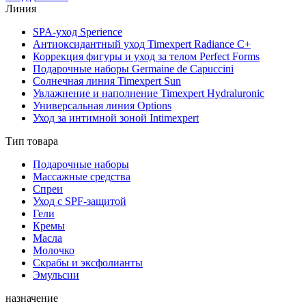
Линия
SPA-уход Sperience
Антиоксидантный уход Timexpert Radiance C+
Коррекция фигуры и уход за телом Perfect Forms
Подарочные наборы Germaine de Capuccini
Солнечная линия Timexpert Sun
Увлажнение и наполнение Timexpert Hydraluronic
Универсальная линия Options
Уход за интимной зоной Intimexpert
Тип товара
Подарочные наборы
Массажные средства
Спреи
Уход с SPF-защитой
Гели
Кремы
Масла
Молочко
Скрабы и эксфолианты
Эмульсии
назначение