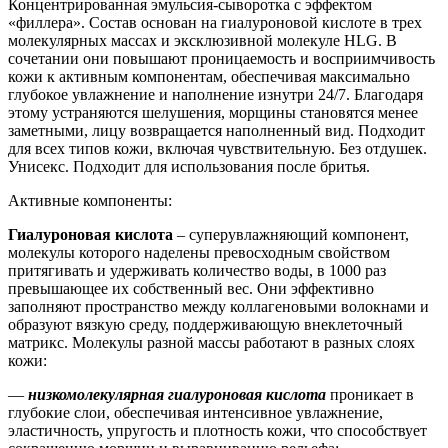
Концентрированная эмульсия-сыворотка с эффектом
«филлера». Состав основан на гиалуроновой кислоте в трех
молекулярных массах и эксклюзивной молекуле HLG. В
сочетании они повышают проницаемость и восприимчивость
кожи к активным компонентам, обеспечивая максимально
глубокое увлажнение и наполнение изнутри 24/7. Благодаря
этому устраняются шелушения, морщины становятся менее
заметными, лицу возвращается наполненный вид. Подходит
для всех типов кожи, включая чувствительную. Без отдушек.
Унисекс. Подходит для использования после бритья.
Активные компоненты:
Гиалуроновая кислота
– суперувлажняющий компонент,
молекулы которого наделены превосходным свойством
притягивать и удерживать количество воды, в 1000 раз
превышающее их собственный вес. Они эффективно
заполняют пространство между коллагеновыми волокнами и
образуют вязкую среду, поддерживающую внеклеточный
матрикс. Молекулы разной массы работают в разных слоях
кожи:
—
низкомолекулярная гиалуроновая кислота
проникает в
глубокие слои, обеспечивая интенсивное увлажнение,
эластичность, упругость и плотность кожи, что способствует