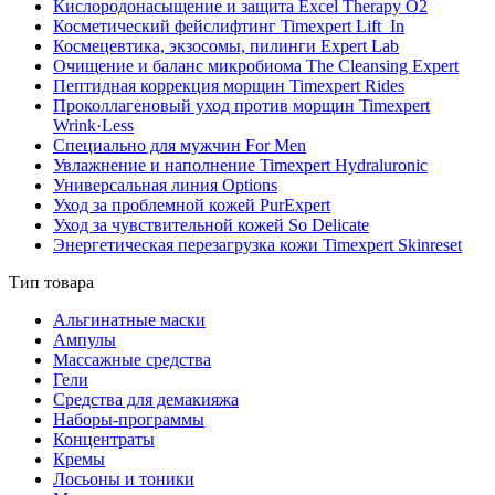
Кислородонасыщение и защита Excel Therapy O2
Косметический фейслифтинг Timexpert Lift_In
Космецевтика, экзосомы, пилинги Expert Lab
Очищение и баланс микробиома The Cleansing Expert
Пептидная коррекция морщин Timexpert Rides
Проколлагеновый уход против морщин Timexpert
Wrink·Less
Специально для мужчин For Men
Увлажнение и наполнение Timexpert Hydraluronic
Универсальная линия Options
Уход за проблемной кожей PurExpert
Уход за чувствительной кожей So Delicate
Энергетическая перезагрузка кожи Timexpert Skinreset
Тип товара
Альгинатные маски
Ампулы
Массажные средства
Гели
Средства для демакияжа
Наборы-программы
Концентраты
Кремы
Лосьоны и тоники