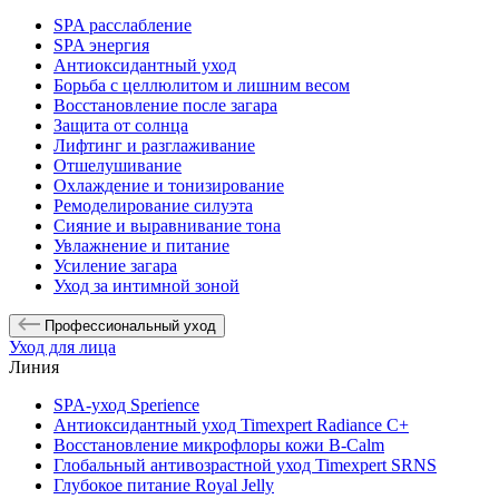
SPA расслабление
SPA энергия
Антиоксидантный уход
Борьба с целлюлитом и лишним весом
Восстановление после загара
Защита от солнца
Лифтинг и разглаживание
Отшелушивание
Охлаждение и тонизирование
Ремоделирование силуэта
Сияние и выравнивание тона
Увлажнение и питание
Усиление загара
Уход за интимной зоной
Профессиональный уход
Уход для лица
Линия
SPA-уход Sperience
Антиоксидантный уход Timexpert Radiance C+
Восстановление микрофлоры кожи B-Calm
Глобальный антивозрастной уход Timexpert SRNS
Глубокое питание Royal Jelly