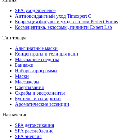
SPA-уход Sperience
Антиоксидантный уход Timexpert C+
Коррекция фигуры и уход за телом Perfect Forms
Космецевтика, экзосомы, пилинги Expert Lab
Тип товара
Альгинатные маски
Концентраты и гели для ванн
Массажные средства
Бандажи
Наборы-программы
Маски
Массажеры
Обертывания
Скрабы и эксфолианты
Бустеры и сыворотки
Ароматические эссенции
Назначение
SPA детоксикация
SPA расслабление
SPA энергия