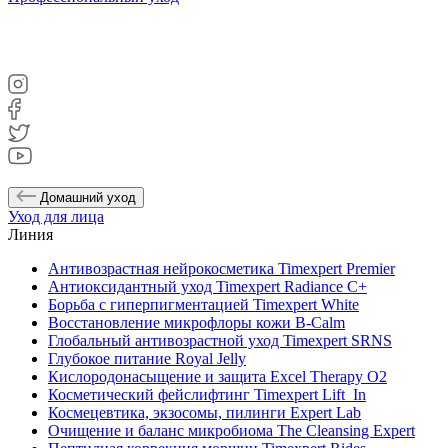
Домашний уход
Уход для лица
Линия
Антивозрастная нейрокосметика Timexpert Premier
Антиоксидантный уход Timexpert Radiance C+
Борьба с гиперпигментацией Timexpert White
Восстановление микрофлоры кожи B-Calm
Глобальный антивозрастной уход Timexpert SRNS
Глубокое питание Royal Jelly
Кислородонасыщение и защита Excel Therapy O2
Косметический фейслифтинг Timexpert Lift_In
Космецевтика, экзосомы, пилинги Expert Lab
Очищение и баланс микробиома The Cleansing Expert