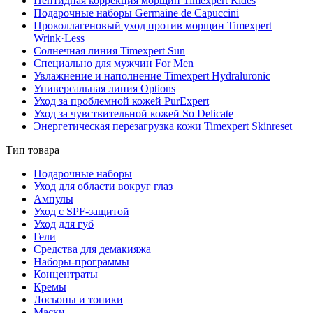
Пептидная коррекция морщин Timexpert Rides
Подарочные наборы Germaine de Capuccini
Проколлагеновый уход против морщин Timexpert
Wrink·Less
Солнечная линия Timexpert Sun
Специально для мужчин For Men
Увлажнение и наполнение Timexpert Hydraluronic
Универсальная линия Options
Уход за проблемной кожей PurExpert
Уход за чувствительной кожей So Delicate
Энергетическая перезагрузка кожи Timexpert Skinreset
Тип товара
Подарочные наборы
Уход для области вокруг глаз
Ампулы
Уход с SPF-защитой
Уход для губ
Гели
Средства для демакияжа
Наборы-программы
Концентраты
Кремы
Лосьоны и тоники
Маски