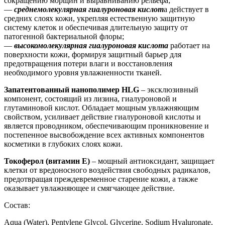
сокращению морщин и выравниванию рельефа;
—
среднемолекулярная гиалуроновая кислот
а действует в
средних слоях кожи, укрепляя естественную защитную
систему клеток и обеспечивая длительную защиту от
патогенной бактериальной флоры;
—
высокомолекулярная гиалуроновая кислота
работает на
поверхности кожи, формируя защитный барьер для
предотвращения потери влаги и восстановления
необходимого уровня увлажненности тканей.
Запатентованный нанополимер HLG
– эксклюзивный
компонент, состоящий из лизина, гиалуроновой и
глутаминовой кислот. Обладает мощным увлажняющим
свойством, усиливает действие гиалуроновой кислоты и
является проводником, обеспечивающим проникновение и
постепенное высвобождение всех активных компонентов
косметики в глубоких слоях кожи.
Токоферол (витамин Е)
– мощный антиоксидант, защищает
клетки от вредоносного воздействия свободных радикалов,
предотвращая преждевременное старение кожи, а также
оказывает увлажняющее и смягчающее действие.
Состав:
Aqua (Water), Pentylene Glycol, Glycerine, Sodium Hyaluronate,