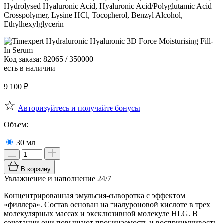
Hydrolysed Hyaluronic Acid, Hyaluronic Acid/Polyglutamic Acid
Crosspolymer, Lysine HCl, Tocopherol, Benzyl Alcohol,
Ethylhexylglycerin
Код заказа: 82065 / 350000
есть в наличии
9 100
₽
Авторизуйтесь и получайте бонусы
Объем:
30 мл
В корзину
Увлажнение и наполнение 24/7
Концентрированная эмульсия-сыворотка с эффектом
«филлера». Состав основан на гиалуроновой кислоте в трех
молекулярных массах и эксклюзивной молекуле HLG. В
сочетании они повышают проницаемость и восприимчивость