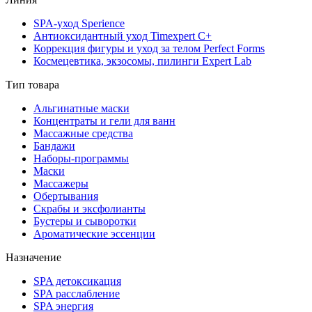
SPA-уход Sperience
Антиоксидантный уход Timexpert C+
Коррекция фигуры и уход за телом Perfect Forms
Космецевтика, экзосомы, пилинги Expert Lab
Тип товара
Альгинатные маски
Концентраты и гели для ванн
Массажные средства
Бандажи
Наборы-программы
Маски
Массажеры
Обертывания
Скрабы и эксфолианты
Бустеры и сыворотки
Ароматические эссенции
Назначение
SPA детоксикация
SPA расслабление
SPA энергия