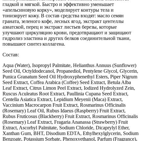
гладкой и мягкой. Быстро и эффективно уменьшает
«апельсиновую корку», моделирует контуры тела и
тонизирует кожу. В состав средства входят: масло семян
граната, зеленого кофе, лесных ягод, экстракт центеллы
азиатской, перец и экстракт листьев березы, которые
улучшают циркуляцию крови, предотвращают и защищают
гидролиз эластина и других белков соединительной ткани,
повышают синтез коллагена.
Состав:
Aqua (Water), Isopropyl Palmitate, Helianthus Annuus (Sunflower)
Seed Oil, Octyldodecanol, Propanediol, Pentylene Glycol, Glycerin,
Punica Granatum Seed Oil Hydroxyphenethyl Esters, Piper Nigrum
Seed Extract, Coffea Arabica (Coffee) Seed Extract, Betula Alba
Leaf Extract, Citrus Limon Peel Extract, Iodized Hydrolyzed Zein,
Ruscus Aculeatus Root Extract, Paullinia Cupana Seed Extract,
Centella Asiatica Extract, Lepidium Meyenii (Maca) Extract,
Vaccinium Macrocarpon Fruit Extract, Rosmarinus Officinalis
(Rosemary) Leaf Oil, Rubus Idaeus (Raspberry) Fruit Extract,
Rubus Fruticosus (Blackberry) Fruit Extract, Rosmarinus Officinalis
(Rosemary) Leaf Extract, Fragaria Ananassa (Strawberry) Fruit
Extract, Ascorbyl Palmitate, Sodium Chloride, Dicaprylyl Ether,
Xanthan Gum, BHT, Disodium EDTA, Ethylhexylglycerin, Sodium
Benzoate, Potassium Sorbate, Phenoxyethanol, Parfum (Fragrance),