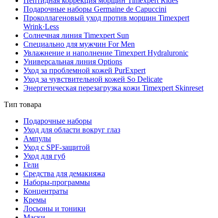
Пептидная коррекция морщин Timexpert Rides
Подарочные наборы Germaine de Capuccini
Проколлагеновый уход против морщин Timexpert
Wrink·Less
Солнечная линия Timexpert Sun
Специально для мужчин For Men
Увлажнение и наполнение Timexpert Hydraluronic
Универсальная линия Options
Уход за проблемной кожей PurExpert
Уход за чувствительной кожей So Delicate
Энергетическая перезагрузка кожи Timexpert Skinreset
Тип товара
Подарочные наборы
Уход для области вокруг глаз
Ампулы
Уход с SPF-защитой
Уход для губ
Гели
Средства для демакияжа
Наборы-программы
Концентраты
Кремы
Лосьоны и тоники
Маски