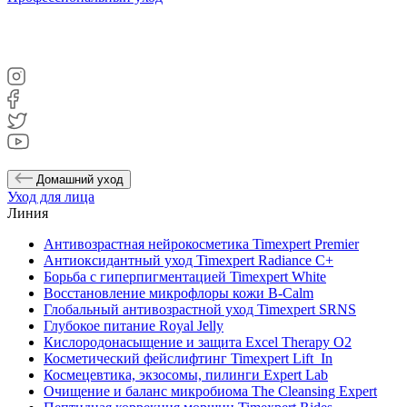
Домашний уход
Уход для лица
Линия
Антивозрастная нейрокосметика Timexpert Premier
Антиоксидантный уход Timexpert Radiance C+
Борьба с гиперпигментацией Timexpert White
Восстановление микрофлоры кожи B-Calm
Глобальный антивозрастной уход Timexpert SRNS
Глубокое питание Royal Jelly
Кислородонасыщение и защита Excel Therapy O2
Косметический фейслифтинг Timexpert Lift_In
Космецевтика, экзосомы, пилинги Expert Lab
Очищение и баланс микробиома The Cleansing Expert