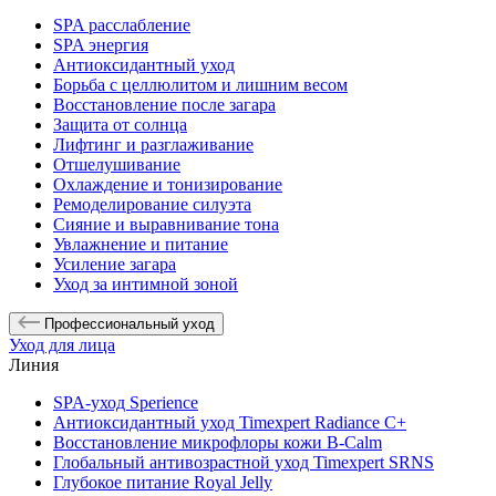
SPA расслабление
SPA энергия
Антиоксидантный уход
Борьба с целлюлитом и лишним весом
Восстановление после загара
Защита от солнца
Лифтинг и разглаживание
Отшелушивание
Охлаждение и тонизирование
Ремоделирование силуэта
Сияние и выравнивание тона
Увлажнение и питание
Усиление загара
Уход за интимной зоной
Профессиональный уход
Уход для лица
Линия
SPA-уход Sperience
Антиоксидантный уход Timexpert Radiance C+
Восстановление микрофлоры кожи B-Calm
Глобальный антивозрастной уход Timexpert SRNS
Глубокое питание Royal Jelly