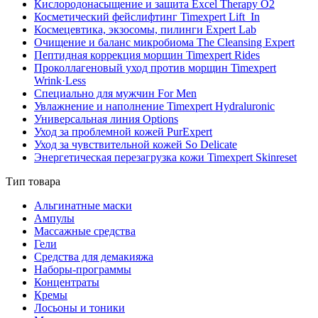
Кислородонасыщение и защита Excel Therapy O2
Косметический фейслифтинг Timexpert Lift_In
Космецевтика, экзосомы, пилинги Expert Lab
Очищение и баланс микробиома The Cleansing Expert
Пептидная коррекция морщин Timexpert Rides
Проколлагеновый уход против морщин Timexpert
Wrink·Less
Специально для мужчин For Men
Увлажнение и наполнение Timexpert Hydraluronic
Универсальная линия Options
Уход за проблемной кожей PurExpert
Уход за чувствительной кожей So Delicate
Энергетическая перезагрузка кожи Timexpert Skinreset
Тип товара
Альгинатные маски
Ампулы
Массажные средства
Гели
Средства для демакияжа
Наборы-программы
Концентраты
Кремы
Лосьоны и тоники