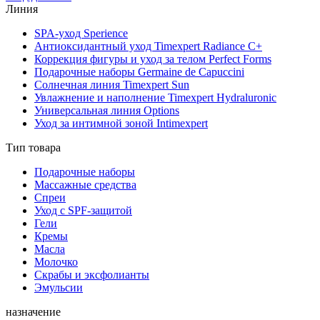
Линия
SPA-уход Sperience
Антиоксидантный уход Timexpert Radiance C+
Коррекция фигуры и уход за телом Perfect Forms
Подарочные наборы Germaine de Capuccini
Солнечная линия Timexpert Sun
Увлажнение и наполнение Timexpert Hydraluronic
Универсальная линия Options
Уход за интимной зоной Intimexpert
Тип товара
Подарочные наборы
Массажные средства
Спреи
Уход с SPF-защитой
Гели
Кремы
Масла
Молочко
Скрабы и эксфолианты
Эмульсии
назначение