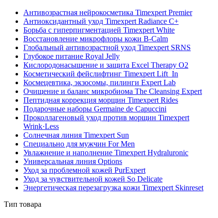
Антивозрастная нейрокосметика Timexpert Premier
Антиоксидантный уход Timexpert Radiance C+
Борьба с гиперпигментацией Timexpert White
Восстановление микрофлоры кожи B-Calm
Глобальный антивозрастной уход Timexpert SRNS
Глубокое питание Royal Jelly
Кислородонасыщение и защита Excel Therapy O2
Косметический фейслифтинг Timexpert Lift_In
Космецевтика, экзосомы, пилинги Expert Lab
Очищение и баланс микробиома The Cleansing Expert
Пептидная коррекция морщин Timexpert Rides
Подарочные наборы Germaine de Capuccini
Проколлагеновый уход против морщин Timexpert
Wrink·Less
Солнечная линия Timexpert Sun
Специально для мужчин For Men
Увлажнение и наполнение Timexpert Hydraluronic
Универсальная линия Options
Уход за проблемной кожей PurExpert
Уход за чувствительной кожей So Delicate
Энергетическая перезагрузка кожи Timexpert Skinreset
Тип товара