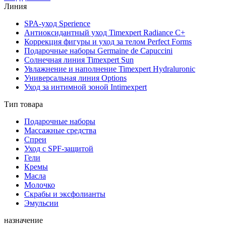
Линия
SPA-уход Sperience
Антиоксидантный уход Timexpert Radiance C+
Коррекция фигуры и уход за телом Perfect Forms
Подарочные наборы Germaine de Capuccini
Солнечная линия Timexpert Sun
Увлажнение и наполнение Timexpert Hydraluronic
Универсальная линия Options
Уход за интимной зоной Intimexpert
Тип товара
Подарочные наборы
Массажные средства
Спреи
Уход с SPF-защитой
Гели
Кремы
Масла
Молочко
Скрабы и эксфолианты
Эмульсии
назначение