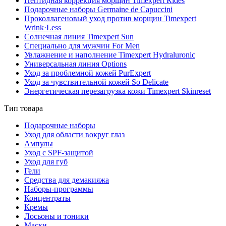
Пептидная коррекция морщин Timexpert Rides
Подарочные наборы Germaine de Capuccini
Проколлагеновый уход против морщин Timexpert
Wrink·Less
Солнечная линия Timexpert Sun
Специально для мужчин For Men
Увлажнение и наполнение Timexpert Hydraluronic
Универсальная линия Options
Уход за проблемной кожей PurExpert
Уход за чувствительной кожей So Delicate
Энергетическая перезагрузка кожи Timexpert Skinreset
Тип товара
Подарочные наборы
Уход для области вокруг глаз
Ампулы
Уход с SPF-защитой
Уход для губ
Гели
Средства для демакияжа
Наборы-программы
Концентраты
Кремы
Лосьоны и тоники
Маски