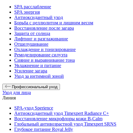
SPA расслабление
SPA энергия
Антиоксидантный уход
Борьба с целлюлитом и лишним весом
Восстановление после загара
Защита от солнца
Лифтинг и разглаживание
Отшелушивание
Охлаждение и тонизирование
Ремоделирование силуэта
Сияние и выравнивание тона
Увлажнение и питание
Усиление загара
Уход за интимной зоной
Профессиональный уход
Уход для лица
Линия
SPA-уход Sperience
Антиоксидантный уход Timexpert Radiance C+
Восстановление микрофлоры кожи B-Calm
Глобальный антивозрастной уход Timexpert SRNS
Глубокое питание Royal Jelly