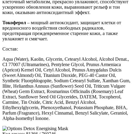
клеточный метаболизм, прекрасно увлажняют, способствуют
ускорению обновления кожи, выравнивают рельеф и тон
кожи, оказываю антиоксидантный эффект.
Токоферол
– мощный антиоксидант, защищает клетки от
вредоносного воздействия свободных радикалов,
предотвращая преждевременное старение кожи, а также
увлажняет и смягчает.
Состав:
Aqua (Water), Kaolin, Glycerin, Cetearyl Alcohol, Alcohol Denat.,
CI 77007 (Ultramarines), Pentylene Glycol, Prunus Armeniaca
(Apricot) Kernel Oil, Cetyl Alcohol, Prunus Amygdalus Dulcis
(Sweet Almond) Oil, Titanium Dioxide, PEG-40 Castor Oil,
Synthetic Fluorphlogopite, Sodium Cetearyl Sulfate, Xanthan Gum,
Illite, Helianthus Annuus (Sunflower) Seed Oil, Triticum Vulgare
(Wheat) Germ Extract, Rosmarinus Officinalis (Rosemary) Leaf
Extract, Sunflower Seed Oil Glycerides, DATEM, Tocopherol,
Carmine, Tin Oxide, Citric Acid, Benzyl Alcohol,
Ethylhexylglycerin, Phenoxyethanol, Potassium Phosphate, BHA,
Parfum (Fragrance), Hexyl Cinnamal, Benzyl Salicylate, Geraniol,
Alpha-Isomethyl Ionone.
Код заказа: 81366 / 760746