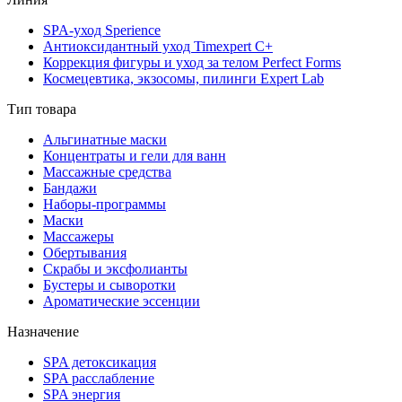
SPA-уход Sperience
Антиоксидантный уход Timexpert C+
Коррекция фигуры и уход за телом Perfect Forms
Космецевтика, экзосомы, пилинги Expert Lab
Тип товара
Альгинатные маски
Концентраты и гели для ванн
Массажные средства
Бандажи
Наборы-программы
Маски
Массажеры
Обертывания
Скрабы и эксфолианты
Бустеры и сыворотки
Ароматические эссенции
Назначение
SPA детоксикация
SPA расслабление
SPA энергия