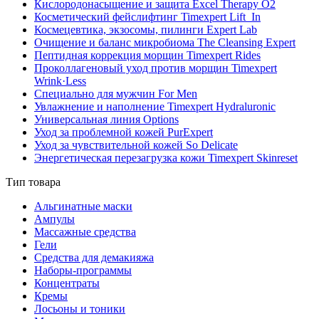
Кислородонасыщение и защита Excel Therapy O2
Косметический фейслифтинг Timexpert Lift_In
Космецевтика, экзосомы, пилинги Expert Lab
Очищение и баланс микробиома The Cleansing Expert
Пептидная коррекция морщин Timexpert Rides
Проколлагеновый уход против морщин Timexpert
Wrink·Less
Специально для мужчин For Men
Увлажнение и наполнение Timexpert Hydraluronic
Универсальная линия Options
Уход за проблемной кожей PurExpert
Уход за чувствительной кожей So Delicate
Энергетическая перезагрузка кожи Timexpert Skinreset
Тип товара
Альгинатные маски
Ампулы
Массажные средства
Гели
Средства для демакияжа
Наборы-программы
Концентраты
Кремы
Лосьоны и тоники