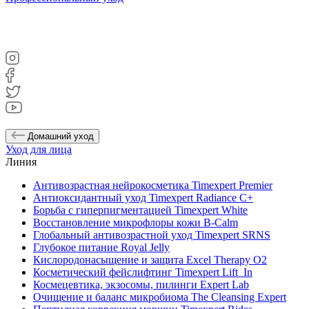
Домашний уход
Уход для лица
Линия
Антивозрастная нейрокосметика Timexpert Premier
Антиоксидантный уход Timexpert Radiance C+
Борьба с гиперпигментацией Timexpert White
Восстановление микрофлоры кожи B-Calm
Глобальный антивозрастной уход Timexpert SRNS
Глубокое питание Royal Jelly
Кислородонасыщение и защита Excel Therapy O2
Косметический фейслифтинг Timexpert Lift_In
Космецевтика, экзосомы, пилинги Expert Lab
Очищение и баланс микробиома The Cleansing Expert