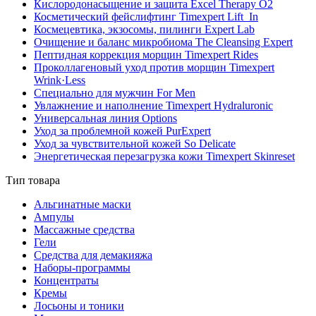
Кислородонасыщение и защита Excel Therapy O2
Косметический фейслифтинг Timexpert Lift_In
Космецевтика, экзосомы, пилинги Expert Lab
Очищение и баланс микробиома The Cleansing Expert
Пептидная коррекция морщин Timexpert Rides
Проколлагеновый уход против морщин Timexpert
Wrink·Less
Специально для мужчин For Men
Увлажнение и наполнение Timexpert Hydraluronic
Универсальная линия Options
Уход за проблемной кожей PurExpert
Уход за чувствительной кожей So Delicate
Энергетическая перезагрузка кожи Timexpert Skinreset
Тип товара
Альгинатные маски
Ампулы
Массажные средства
Гели
Средства для демакияжа
Наборы-программы
Концентраты
Кремы
Лосьоны и тоники