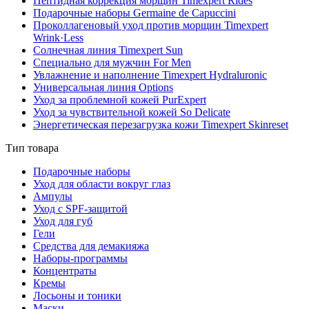
Пептидная коррекция морщин Timexpert Rides
Подарочные наборы Germaine de Capuccini
Проколлагеновый уход против морщин Timexpert
Wrink·Less
Солнечная линия Timexpert Sun
Специально для мужчин For Men
Увлажнение и наполнение Timexpert Hydraluronic
Универсальная линия Options
Уход за проблемной кожей PurExpert
Уход за чувствительной кожей So Delicate
Энергетическая перезагрузка кожи Timexpert Skinreset
Тип товара
Подарочные наборы
Уход для области вокруг глаз
Ампулы
Уход с SPF-защитой
Уход для губ
Гели
Средства для демакияжа
Наборы-программы
Концентраты
Кремы
Лосьоны и тоники
Маски