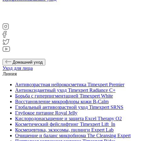
Домашний уход
Уход для лица
Линия
Антивозрастная нейрокосметика Timexpert Premier
Антиоксидантный уход Timexpert Radiance C+
Борьба с гиперпигментацией Timexpert White
Восстановление микрофлоры кожи B-Calm
Глобальный антивозрастной уход Timexpert SRNS
Глубокое питание Royal Jelly
Кислородонасыщение и защита Excel Therapy O2
Косметический фейслифтинг Timexpert Lift_In
Космецевтика, экзосомы, пилинги Expert Lab
Очищение и баланс микробиома The Cleansing Expert