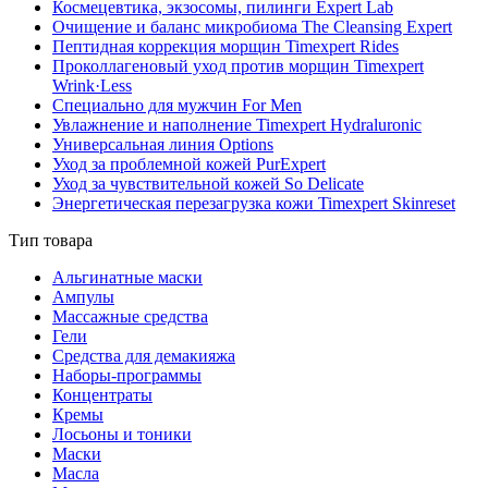
Космецевтика, экзосомы, пилинги Expert Lab
Очищение и баланс микробиома The Cleansing Expert
Пептидная коррекция морщин Timexpert Rides
Проколлагеновый уход против морщин Timexpert
Wrink·Less
Специально для мужчин For Men
Увлажнение и наполнение Timexpert Hydraluronic
Универсальная линия Options
Уход за проблемной кожей PurExpert
Уход за чувствительной кожей So Delicate
Энергетическая перезагрузка кожи Timexpert Skinreset
Тип товара
Альгинатные маски
Ампулы
Массажные средства
Гели
Средства для демакияжа
Наборы-программы
Концентраты
Кремы
Лосьоны и тоники
Маски
Масла