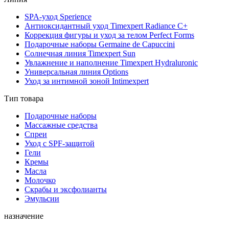
SPA-уход Sperience
Антиоксидантный уход Timexpert Radiance C+
Коррекция фигуры и уход за телом Perfect Forms
Подарочные наборы Germaine de Capuccini
Солнечная линия Timexpert Sun
Увлажнение и наполнение Timexpert Hydraluronic
Универсальная линия Options
Уход за интимной зоной Intimexpert
Тип товара
Подарочные наборы
Массажные средства
Спреи
Уход с SPF-защитой
Гели
Кремы
Масла
Молочко
Скрабы и эксфолианты
Эмульсии
назначение