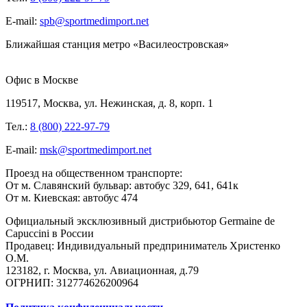
E-mail:
spb@sportmedimport.net
Ближайшая станция метро «Василеостровская»
Офис в Москве
119517, Москва, ул. Нежинская, д. 8, корп. 1
Тел.:
8 (800) 222-97-79
E-mail:
msk@sportmedimport.net
Проезд на общественном транспорте:
От м. Славянский бульвар: автобус 329, 641, 641к
От м. Киевская: автобус 474
Официальный эксклюзивный дистрибьютор Germaine de
Capuccini в России
Продавец: Индивидуальный предприниматель Христенко
О.М.
123182, г. Москва, ул. Авиационная, д.79
ОГРНИП: 312774626200964