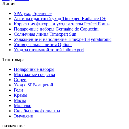
Линия
SPA-уход Sperience
Антиоксидантный уход Timexpert Radiance C+
Коррекция фигуры и уход за телом Perfect Forms
Подарочные наборы Germaine de Capuccini
Солнечная линия Timexpert Sun
Увлажнение и наполнение Timexpert Hydraluronic
Универсальная линия Options
Уход за интимной зоной Intimexpert
Тип товара
Подарочные наборы
Массажные средства
Спреи
Уход с SPF-защитой
Гели
Кремы
Масла
Молочко
Скрабы и эксфолианты
Эмульсии
назначение