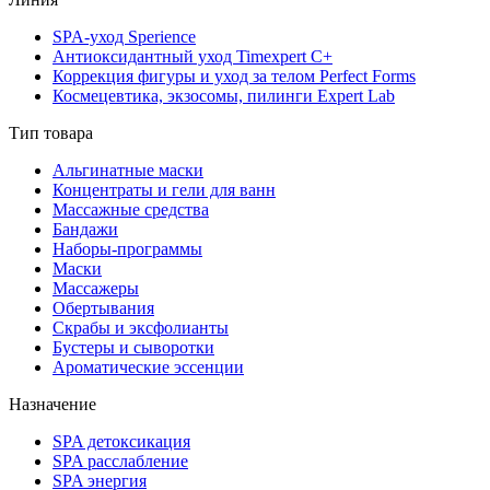
SPA-уход Sperience
Антиоксидантный уход Timexpert C+
Коррекция фигуры и уход за телом Perfect Forms
Космецевтика, экзосомы, пилинги Expert Lab
Тип товара
Альгинатные маски
Концентраты и гели для ванн
Массажные средства
Бандажи
Наборы-программы
Маски
Массажеры
Обертывания
Скрабы и эксфолианты
Бустеры и сыворотки
Ароматические эссенции
Назначение
SPA детоксикация
SPA расслабление
SPA энергия