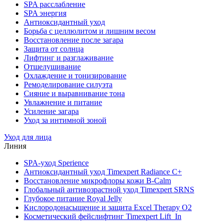
SPA расслабление
SPA энергия
Антиоксидантный уход
Борьба с целлюлитом и лишним весом
Восстановление после загара
Защита от солнца
Лифтинг и разглаживание
Отшелушивание
Охлаждение и тонизирование
Ремоделирование силуэта
Сияние и выравнивание тона
Увлажнение и питание
Усиление загара
Уход за интимной зоной
Уход для лица
Линия
SPA-уход Sperience
Антиоксидантный уход Timexpert Radiance C+
Восстановление микрофлоры кожи B-Calm
Глобальный антивозрастной уход Timexpert SRNS
Глубокое питание Royal Jelly
Кислородонасыщение и защита Excel Therapy O2
Косметический фейслифтинг Timexpert Lift_In