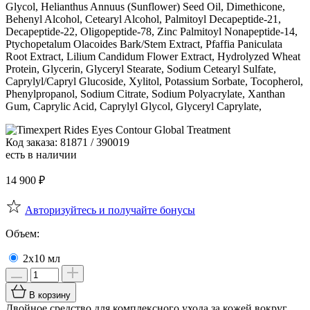
Glycol, Helianthus Annuus (Sunflower) Seed Oil, Dimethicone,
Behenyl Alcohol, Cetearyl Alcohol, Palmitoyl Decapeptide-21,
Decapeptide-22, Oligopeptide-78, Zinc Palmitoyl Nonapeptide-14,
Ptychopetalum Olacoides Bark/Stem Extract, Pfaffia Paniculata
Root Extract, Lilium Candidum Flower Extract, Hydrolyzed Wheat
Protein, Glycerin, Glyceryl Stearate, Sodium Cetearyl Sulfate,
Caprylyl/Capryl Glucoside, Xylitol, Potassium Sorbate, Tocopherol,
Phenylpropanol, Sodium Citrate, Sodium Polyacrylate, Xanthan
Gum, Caprylic Acid, Caprylyl Glycol, Glyceryl Caprylate,
Код заказа: 81871 / 390019
есть в наличии
14 900
₽
Авторизуйтесь и получайте бонусы
Объем:
2х10 мл
В корзину
Двойное средство для комплексного ухода за кожей вокруг