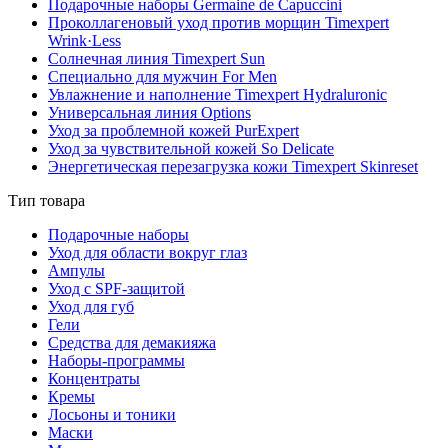
Подарочные наборы Germaine de Capuccini
Проколлагеновый уход против морщин Timexpert
Wrink·Less
Солнечная линия Timexpert Sun
Специально для мужчин For Men
Увлажнение и наполнение Timexpert Hydraluronic
Универсальная линия Options
Уход за проблемной кожей PurExpert
Уход за чувствительной кожей So Delicate
Энергетическая перезагрузка кожи Timexpert Skinreset
Тип товара
Подарочные наборы
Уход для области вокруг глаз
Ампулы
Уход с SPF-защитой
Уход для губ
Гели
Средства для демакияжа
Наборы-программы
Концентраты
Кремы
Лосьоны и тоники
Маски