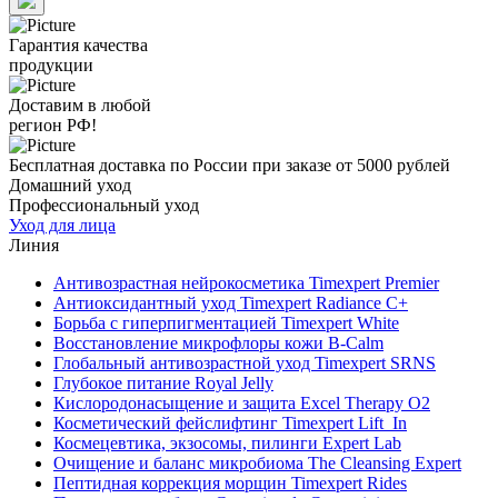
Гарантия качества
продукции
Доставим в любой
регион РФ!
Бесплатная доставка по России при заказе от 5000 рублей
Домашний уход
Профессиональный уход
Уход для лица
Линия
Антивозрастная нейрокосметика Timexpert Premier
Антиоксидантный уход Timexpert Radiance C+
Борьба с гиперпигментацией Timexpert White
Восстановление микрофлоры кожи B-Calm
Глобальный антивозрастной уход Timexpert SRNS
Глубокое питание Royal Jelly
Кислородонасыщение и защита Excel Therapy O2
Косметический фейслифтинг Timexpert Lift_In
Космецевтика, экзосомы, пилинги Expert Lab
Очищение и баланс микробиома The Cleansing Expert
Пептидная коррекция морщин Timexpert Rides