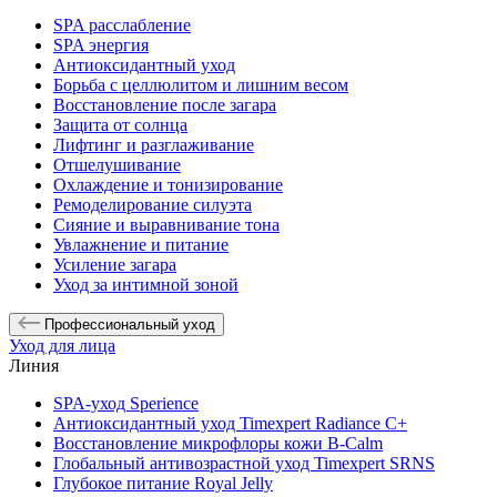
SPA расслабление
SPA энергия
Антиоксидантный уход
Борьба с целлюлитом и лишним весом
Восстановление после загара
Защита от солнца
Лифтинг и разглаживание
Отшелушивание
Охлаждение и тонизирование
Ремоделирование силуэта
Сияние и выравнивание тона
Увлажнение и питание
Усиление загара
Уход за интимной зоной
Профессиональный уход
Уход для лица
Линия
SPA-уход Sperience
Антиоксидантный уход Timexpert Radiance C+
Восстановление микрофлоры кожи B-Calm
Глобальный антивозрастной уход Timexpert SRNS
Глубокое питание Royal Jelly