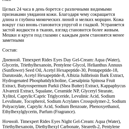
Целых 24 часа в день борется с различными видимыми
признаками увядания кожи. Благодаря чему сокращается
длина и глубина мимических линий и мелких морщин. Кожа
вокруг глаз вновь становится упругой и гладкой. Устраняется
застой жидкости в тканях, взгляд становится более живым.
Мешки и круги под глазами с каждым днем становятся менее
заметными
Состав:
Дневной. Timexpert Rides Eyes Day Gel-Cream: Aqua (Water),
Glycerin, Triethylhexanoin, Pentylene Glycol, Helianthus Annuus
(Sunflower) Seed Oil, Acetyl Hexapeptide-30, Pentapeptide-18,
Darutoside, Acetyl Hexapeptide-8, Albizia Julibrissin Bark Extract,
Hydrogenated Phosphatidylcholine, Caesalpinia Spinosa Fruit
Extract, Butyrospermum Parkii (Shea Butter) Extract, Kappaphycus
Alvarezii Extract, Squalane, Ceramide NP, Glyceryl Stearate,
Xylitol, Caprylic/Capric Triglyceride, Levulinic Acid, Sodium
Levulinate, Tocopherol, Sodium Acrylates Crosspolymer-2, Sodium
Polyacrylate, Caprylic Acid, Sodium Benzoate, Phenoxyethanol,
Ethylhexylglycerin, Parfum (Fragrance).
Ночной. Timexpert Rides Eyes Night Gel-Cream: Aqua (Water),
Triethylhexanoin, Diethylhexyl Carbonate, Steareth-2, Pentylene