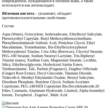
поврежденной, нуждающейся в питании кожи, а также
используется как антиоксидант.
Яблочная кислота
– увлажняет, обладает
противовоспалительными свойствами.
Состав:
Aqua (Water), Octocrylene, Isohexadecane, Ethylhexyl Salicylate,
Phenoxyethyl Caprylate, Butyl Methoxydibenzoylmethane,
Phenylbenzimidazole Sulfonic Acid, Pentylene Glycol, Ethyl
Macadamiate, Tromethamine, Bis-Ethylhexyloxyphenol
Methoxyphenyl Triazine, Cera Alba (Beeswax), Glyceryl Stearate,
PEG-100 Stearate, Sodium Stearoyl Lactylate, Tris-Biphenyl
Triazine (nano), Xanthan Gum, Magnesium Stearate, Lecithin,
Silica, Ethylhexylglycerin, Hydrolyzed Jojoba Esters,
Triethanolamine, Talc, Parfum (Fragrance), Zingiber Officinale
(Ginger) Root Extract, Decyl Glucoside, Titanium Dioxide,
Trideceth-6, Menthyl Ethylamido Oxalate, Benzyl Salicylate,
Disodium Phosphate, Butylene Glycol, Sodium Acrylates
Copolymer, PEG-240/HDI Copolymer Bis-Decyltetradeceth-20
Ether, Coumarin, Aluminum Hydroxide, Linalool, Alpha-Isomethyl
Ionone, Tocopherol , Eugenol , Malic Acid