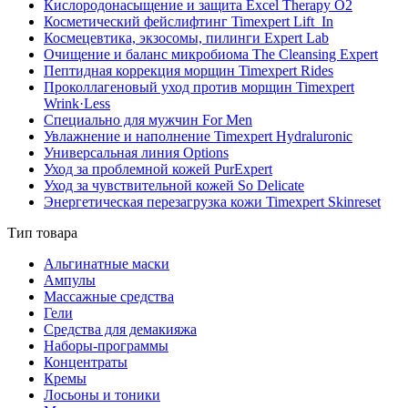
Кислородонасыщение и защита Excel Therapy O2
Косметический фейслифтинг Timexpert Lift_In
Космецевтика, экзосомы, пилинги Expert Lab
Очищение и баланс микробиома The Cleansing Expert
Пептидная коррекция морщин Timexpert Rides
Проколлагеновый уход против морщин Timexpert
Wrink·Less
Специально для мужчин For Men
Увлажнение и наполнение Timexpert Hydraluronic
Универсальная линия Options
Уход за проблемной кожей PurExpert
Уход за чувствительной кожей So Delicate
Энергетическая перезагрузка кожи Timexpert Skinreset
Тип товара
Альгинатные маски
Ампулы
Массажные средства
Гели
Средства для демакияжа
Наборы-программы
Концентраты
Кремы
Лосьоны и тоники