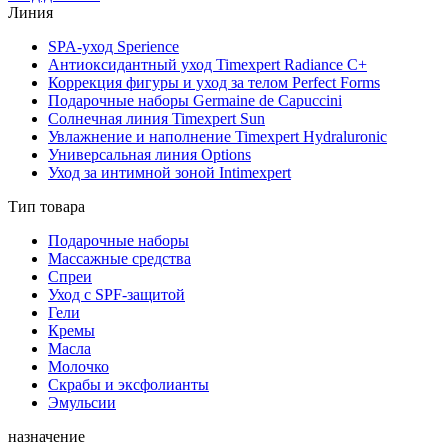
Линия
SPA-уход Sperience
Антиоксидантный уход Timexpert Radiance C+
Коррекция фигуры и уход за телом Perfect Forms
Подарочные наборы Germaine de Capuccini
Солнечная линия Timexpert Sun
Увлажнение и наполнение Timexpert Hydraluronic
Универсальная линия Options
Уход за интимной зоной Intimexpert
Тип товара
Подарочные наборы
Массажные средства
Спреи
Уход с SPF-защитой
Гели
Кремы
Масла
Молочко
Скрабы и эксфолианты
Эмульсии
назначение