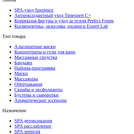
SPA-уход Sperience
Антиоксидантный уход Timexpert C+
Коррекция фигуры и уход за телом Perfect Forms
Космецевтика, экзосомы, пилинги Expert Lab
Тип товара
Альгинатные маски
Концентраты и гели для ванн
Массажные средства
Бандажи
Наборы-программы
Маски
Массажеры
Обертывания
Скрабы и эксфолианты
Бустеры и сыворотки
Ароматические эссенции
Назначение
SPA детоксикация
SPA расслабление
SPA энергия