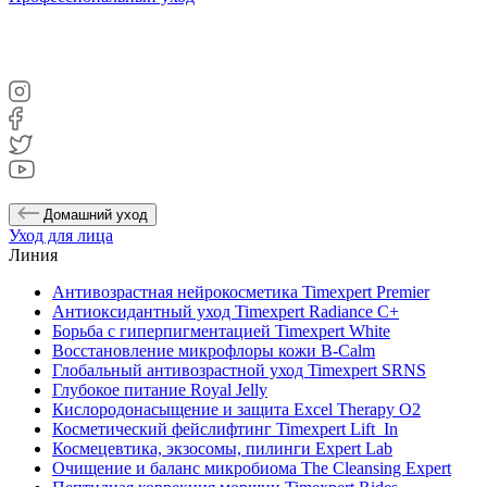
Домашний уход
Уход для лица
Линия
Антивозрастная нейрокосметика Timexpert Premier
Антиоксидантный уход Timexpert Radiance C+
Борьба с гиперпигментацией Timexpert White
Восстановление микрофлоры кожи B-Calm
Глобальный антивозрастной уход Timexpert SRNS
Глубокое питание Royal Jelly
Кислородонасыщение и защита Excel Therapy O2
Косметический фейслифтинг Timexpert Lift_In
Космецевтика, экзосомы, пилинги Expert Lab
Очищение и баланс микробиома The Cleansing Expert