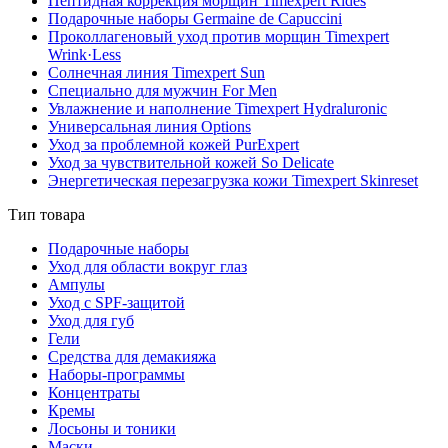
Пептидная коррекция морщин Timexpert Rides
Подарочные наборы Germaine de Capuccini
Проколлагеновый уход против морщин Timexpert
Wrink·Less
Солнечная линия Timexpert Sun
Специально для мужчин For Men
Увлажнение и наполнение Timexpert Hydraluronic
Универсальная линия Options
Уход за проблемной кожей PurExpert
Уход за чувствительной кожей So Delicate
Энергетическая перезагрузка кожи Timexpert Skinreset
Тип товара
Подарочные наборы
Уход для области вокруг глаз
Ампулы
Уход с SPF-защитой
Уход для губ
Гели
Средства для демакияжа
Наборы-программы
Концентраты
Кремы
Лосьоны и тоники
Маски