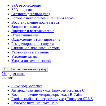
SPA расслабление
SPA энергия
Антиоксидантный уход
Борьба с целлюлитом и лишним весом
Восстановление после загара
Защита от солнца
Лифтинг и разглаживание
Отшелушивание
Охлаждение и тонизирование
Ремоделирование силуэта
Сияние и выравнивание тона
Увлажнение и питание
Усиление загара
Уход за интимной зоной
Профессиональный уход
Уход для лица
Линия
SPA-уход Sperience
Антиоксидантный уход Timexpert Radiance C+
Восстановление микрофлоры кожи B-Calm
Глобальный антивозрастной уход Timexpert SRNS
Глубокое питание Royal Jelly