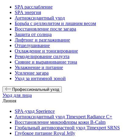
SPA расслабление
SPA энергия
Антиоксидантный уход
Борьба с целлюлитом и лишним весом
Восстановление после загара
Защита от солнца
Лифтинг и разглаживание
Отшелушивание
Охлаждение и тонизирование
Ремоделирование силуэта
Сияние и выравнивание тона
Увлажнение и питание
Усиление загара
Уход за интимной зоной
Профессиональный уход
Уход для лица
Линия
SPA-уход Sperience
Антиоксидантный уход Timexpert Radiance C+
Восстановление микрофлоры кожи B-Calm
Глобальный антивозрастной уход Timexpert SRNS
Глубокое питание Royal Jelly