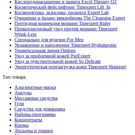
Кислородонасыщение и защита Excel Therapy O2
Косметический фейслифтинг Timexpert Lift_In
Космецевтика, экзосомы, пилинги Expert Lab
Очищение и баланс микробиома The Cleansing Expert
Пептидная коррекция морщин Timexpert Rides
Проколлагеновый уход против морщин Timexpert
Wrink·Less
Специально для мужчин For Men
Увлажнение и наполнение Timexpert Hydraluronic
Универсальная линия Options
Уход за проблемной кожей PurExpert
Уход за чувствительной кожей So Delicate
Энергетическая перезагрузка кожи Timexpert Skinreset
Тип товара
Альгинатные маски
Ампулы
Массажные средства
Гели
Средства для демакияжа
Наборы-программы
Концентраты
Кремы
Лосьоны и тоники