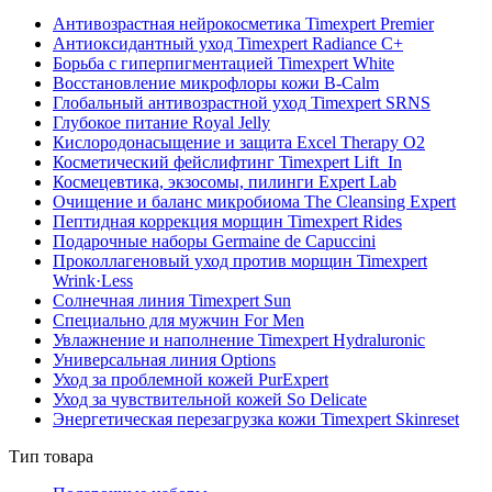
Антивозрастная нейрокосметика Timexpert Premier
Антиоксидантный уход Timexpert Radiance C+
Борьба с гиперпигментацией Timexpert White
Восстановление микрофлоры кожи B-Calm
Глобальный антивозрастной уход Timexpert SRNS
Глубокое питание Royal Jelly
Кислородонасыщение и защита Excel Therapy O2
Косметический фейслифтинг Timexpert Lift_In
Космецевтика, экзосомы, пилинги Expert Lab
Очищение и баланс микробиома The Cleansing Expert
Пептидная коррекция морщин Timexpert Rides
Подарочные наборы Germaine de Capuccini
Проколлагеновый уход против морщин Timexpert
Wrink·Less
Солнечная линия Timexpert Sun
Специально для мужчин For Men
Увлажнение и наполнение Timexpert Hydraluronic
Универсальная линия Options
Уход за проблемной кожей PurExpert
Уход за чувствительной кожей So Delicate
Энергетическая перезагрузка кожи Timexpert Skinreset
Тип товара