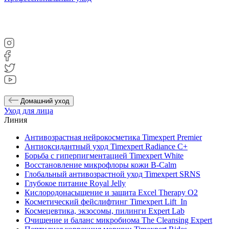
Домашний уход
Уход для лица
Линия
Антивозрастная нейрокосметика Timexpert Premier
Антиоксидантный уход Timexpert Radiance C+
Борьба с гиперпигментацией Timexpert White
Восстановление микрофлоры кожи B-Calm
Глобальный антивозрастной уход Timexpert SRNS
Глубокое питание Royal Jelly
Кислородонасыщение и защита Excel Therapy O2
Косметический фейслифтинг Timexpert Lift_In
Космецевтика, экзосомы, пилинги Expert Lab
Очищение и баланс микробиома The Cleansing Expert