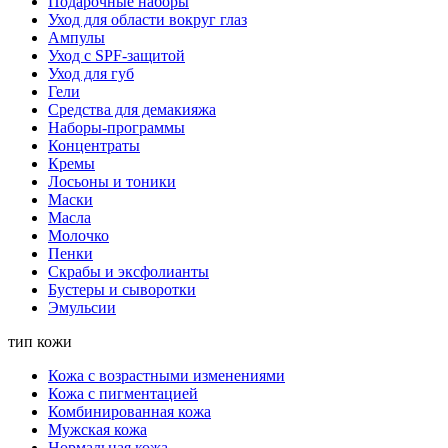
Подарочные наборы
Уход для области вокруг глаз
Ампулы
Уход с SPF-защитой
Уход для губ
Гели
Средства для демакияжа
Наборы-программы
Концентраты
Кремы
Лосьоны и тоники
Маски
Масла
Молочко
Пенки
Скрабы и эксфолианты
Бустеры и сыворотки
Эмульсии
тип кожи
Кожа с возрастными изменениями
Кожа с пигментацией
Комбинированная кожа
Мужская кожа
Нормальная кожа