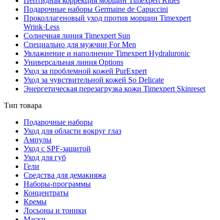
Пептидная коррекция морщин Timexpert Rides
Подарочные наборы Germaine de Capuccini
Проколлагеновый уход против морщин Timexpert
Wrink·Less
Солнечная линия Timexpert Sun
Специально для мужчин For Men
Увлажнение и наполнение Timexpert Hydraluronic
Универсальная линия Options
Уход за проблемной кожей PurExpert
Уход за чувствительной кожей So Delicate
Энергетическая перезагрузка кожи Timexpert Skinreset
Тип товара
Подарочные наборы
Уход для области вокруг глаз
Ампулы
Уход с SPF-защитой
Уход для губ
Гели
Средства для демакияжа
Наборы-программы
Концентраты
Кремы
Лосьоны и тоники
Маски