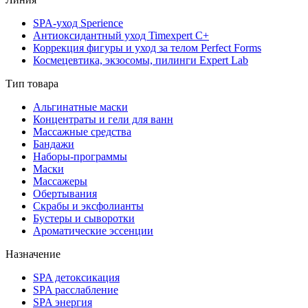
SPA-уход Sperience
Антиоксидантный уход Timexpert C+
Коррекция фигуры и уход за телом Perfect Forms
Космецевтика, экзосомы, пилинги Expert Lab
Тип товара
Альгинатные маски
Концентраты и гели для ванн
Массажные средства
Бандажи
Наборы-программы
Маски
Массажеры
Обертывания
Скрабы и эксфолианты
Бустеры и сыворотки
Ароматические эссенции
Назначение
SPA детоксикация
SPA расслабление
SPA энергия