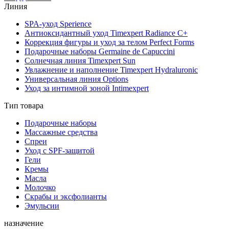
Линия
SPA-уход Sperience
Антиоксидантный уход Timexpert Radiance C+
Коррекция фигуры и уход за телом Perfect Forms
Подарочные наборы Germaine de Capuccini
Солнечная линия Timexpert Sun
Увлажнение и наполнение Timexpert Hydraluronic
Универсальная линия Options
Уход за интимной зоной Intimexpert
Тип товара
Подарочные наборы
Массажные средства
Спреи
Уход с SPF-защитой
Гели
Кремы
Масла
Молочко
Скрабы и эксфолианты
Эмульсии
назначение