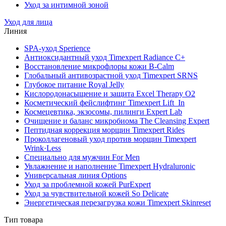
Уход за интимной зоной
Уход для лица
Линия
SPA-уход Sperience
Антиоксидантный уход Timexpert Radiance C+
Восстановление микрофлоры кожи B-Calm
Глобальный антивозрастной уход Timexpert SRNS
Глубокое питание Royal Jelly
Кислородонасыщение и защита Excel Therapy O2
Косметический фейслифтинг Timexpert Lift_In
Космецевтика, экзосомы, пилинги Expert Lab
Очищение и баланс микробиома The Cleansing Expert
Пептидная коррекция морщин Timexpert Rides
Проколлагеновый уход против морщин Timexpert
Wrink·Less
Специально для мужчин For Men
Увлажнение и наполнение Timexpert Hydraluronic
Универсальная линия Options
Уход за проблемной кожей PurExpert
Уход за чувствительной кожей So Delicate
Энергетическая перезагрузка кожи Timexpert Skinreset
Тип товара