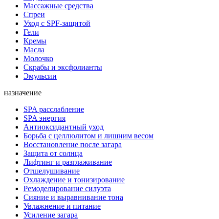
Массажные средства
Спреи
Уход с SPF-защитой
Гели
Кремы
Масла
Молочко
Скрабы и эксфолианты
Эмульсии
назначение
SPA расслабление
SPA энергия
Антиоксидантный уход
Борьба с целлюлитом и лишним весом
Восстановление после загара
Защита от солнца
Лифтинг и разглаживание
Отшелушивание
Охлаждение и тонизирование
Ремоделирование силуэта
Сияние и выравнивание тона
Увлажнение и питание
Усиление загара