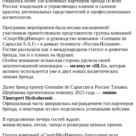
собралось более 100 ключевых партнеров бренда со всей
России: владельцев и управляющих клиник и салонов
красоты, региональных представителей и профессиональных
косметологов.
Программа мероприятия была весьма насыщенной:
участников приветствовали представители группы компаний
«СпортМедИмпорт» и руководство компании «Germaine de
Capuccini S.A.U.» в рамках телемоста «Россия-Испания».
Гостям рассказали как о международном статусе и развитии
бренда, так и о планах на будущее.
Особое внимание испанская сторона уделила своей
запатентованной инновации —
молекуле «HLG»
, которая
активно используется уже в двух новых косметических
линиях бренда.
Далее бренд-тренер Germaine de Capuccini в России Татьяна
Щербакова презентовала новинку 2023 года —
линию
Timexpert Hydraluronic
.
Официальная часть завершилась награждением топ-партнеров
бренда, а некоторые из них поделились успешными кейсами.
В продолжение вечера гостей ждали:
живая музыка, песни, танцы и розыгрыш ценных призов.
Группа компаний «СпортМедИмпорт» благодарит всех